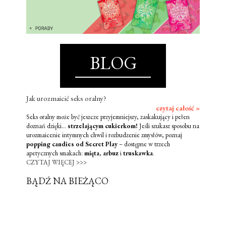
BLOG
Jak urozmaicić seks oralny?
czytaj całość »
Seks oralny może być jeszcze przyjemniejszy, zaskakujący i pełen
doznań dzięki...
strzelającym cukierkom!
Jeśli szukasz sposobu na
urozmaicenie intymnych chwil i rozbudzenie zmysłów, poznaj
popping candies od Secret Play
– dostępne w trzech
apetycznych smakach:
mięta
,
arbuz
i
truskawka
.
CZYTAJ WIĘCEJ >>>
BĄDŹ NA BIEŻĄCO