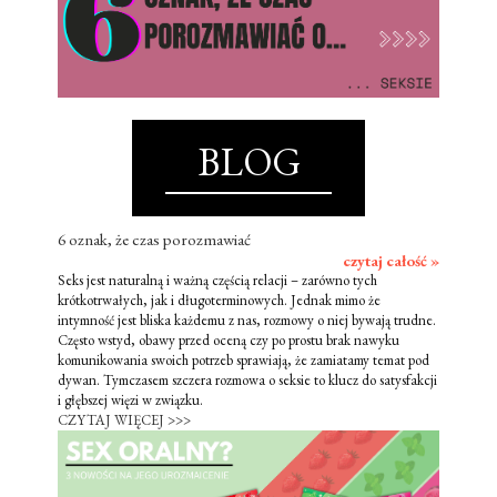
BLOG
6 oznak, że czas porozmawiać
czytaj całość »
Seks jest naturalną i ważną częścią relacji – zarówno tych
krótkotrwałych, jak i długoterminowych. Jednak mimo że
intymność jest bliska każdemu z nas, rozmowy o niej bywają trudne.
Często wstyd, obawy przed oceną czy po prostu brak nawyku
komunikowania swoich potrzeb sprawiają, że zamiatamy temat pod
dywan. Tymczasem szczera rozmowa o seksie to klucz do satysfakcji
i głębszej więzi w związku.
CZYTAJ WIĘCEJ >>>