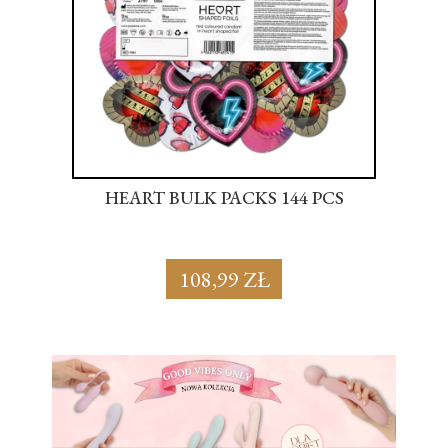
S
HEART BULK PACKS 144 PCS
SU
108,99 ZŁ