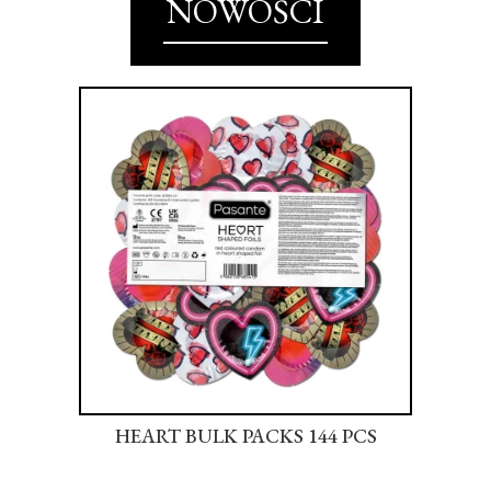
NOWOŚCI
S
HEART BULK PACKS 144 PCS
SU