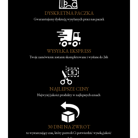
DYSKRETNA PACZKA
Gwarantujemy dyskrecję wysyłanych przez nas paczek
WYSYŁKA EKSPRESS
Twoje zamówienie zostanie skompletowane i wysłane do 24h
NAJLEPSZE CENY
Najwyżej jakości produkty w najlepszych cenach
30 DNI NA ZWROT
to wystarczający czas, który pozwoli Ci potwierdzić wysoką jakość