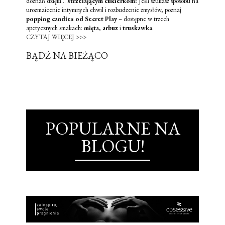
doznań dzięki...
strzelającym cukierkom!
Jeśli szukasz sposobu na
urozmaicenie intymnych chwil i rozbudzenie zmysłów, poznaj
popping candies od Secret Play
– dostępne w trzech
apetycznych smakach:
mięta
,
arbuz
i
truskawka
.
CZYTAJ WIĘCEJ >>>
BĄDŹ NA BIEŻĄCO
POPULARNE NA
BLOGU!