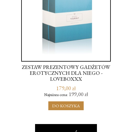
 -
ZESTAW PREZENTOWY GADŻETÓW
IANT
EROTYCZNYCH DLA NIEGO -
LOVEBOXXX
S
179,00 zł
199,00 zł
Najniższa cena:
DO KOSZYKA