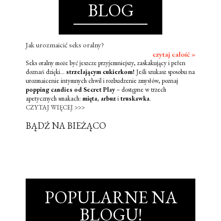
BLOG
Jak urozmaicić seks oralny?
czytaj całość »
Seks oralny może być jeszcze przyjemniejszy, zaskakujący i pełen
doznań dzięki...
strzelającym cukierkom!
Jeśli szukasz sposobu na
urozmaicenie intymnych chwil i rozbudzenie zmysłów, poznaj
popping candies od Secret Play
– dostępne w trzech
apetycznych smakach:
mięta
,
arbuz
i
truskawka
.
CZYTAJ WIĘCEJ >>>
BĄDŹ NA BIEŻĄCO
POPULARNE NA
BLOGU!