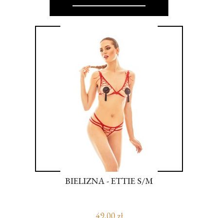
 Z
BIELIZNA - ETTIE S/M
W
,
A
49,00 zł