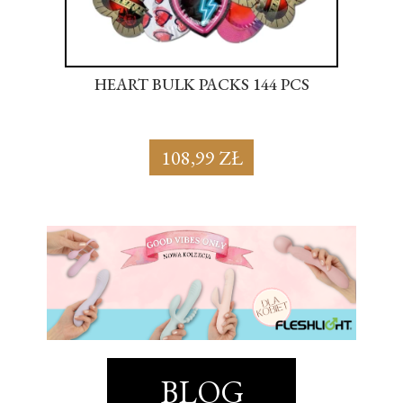
S
HEART BULK PACKS 144 PCS
SU
108,99 ZŁ
BLOG