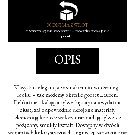
30 DNI NA ZWROT
to wystarczający czas, który pozwoli Ci potwierdzić wysoką jakość
produktu
OPIS
Klasyczna elegancja ze smakiem nowoczesnego
looku – tak możemy określić gorset Lauren.
Delikatnie okalająca sylwetkę satyna uwydatnia
biust, zaś odpowiednio skrojone materiały
eksponują kobiece walory oraz nadają sylwetce
pożądany, smukły kształt. Dostępny w dwóch
wariantach kolorystycznych - ognistej czerwieni oraz