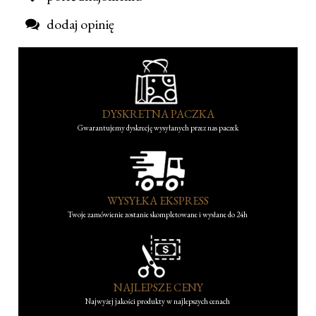
dodaj opinię
DYSKRETNA PACZKA
Gwarantujemy dyskrecję wysyłanych przez nas paczek
WYSYŁKA EKSPRESS
Twoje zamówienie zostanie skompletowane i wysłane do 24h
NAJLEPSZE CENY
Najwyżej jakości produkty w najlepszych cenach