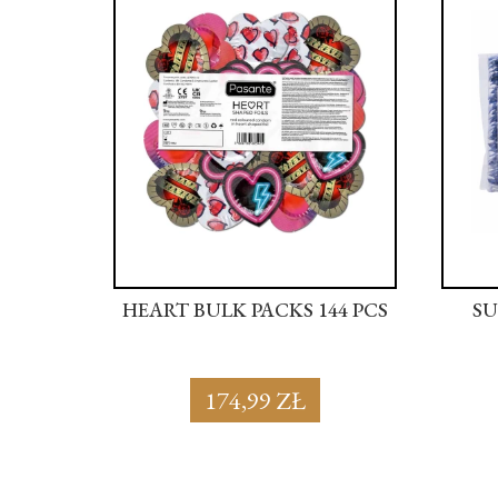
44 PCS
HEART BULK PACKS 144 PCS
SU
174,99 ZŁ