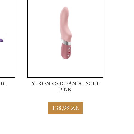
NIC
STRONIC OCEANIA - SOFT
STRON
PINK
138,99 ZŁ