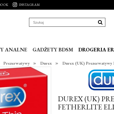
BOOK
INSTAGRAM
Y ANALNE
GADŻETY BDSM
DROGERIA E
»
»
Prezerwatywy
Durex
Durex (UK) Prezerwatywy D
DUREX (UK) P
FETHERLITE ELI