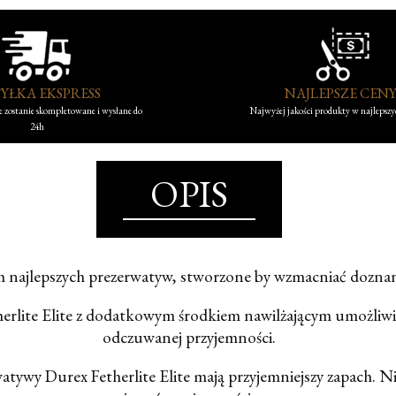
YŁKA EKSPRESS
NAJLEPSZE CEN
 zostanie skompletowane i wysłane do
Najwyżej jakości produkty w najlepsz
24h
OPIS
ych najlepszych prezerwatyw, stworzone by wzmacniać doznan
erlite Elite z dodatkowym środkiem nawilżającym umożliwia
odczuwanej przyjemności.
atywy Durex Fetherlite Elite mają przyjemniejszy zapach. Nic