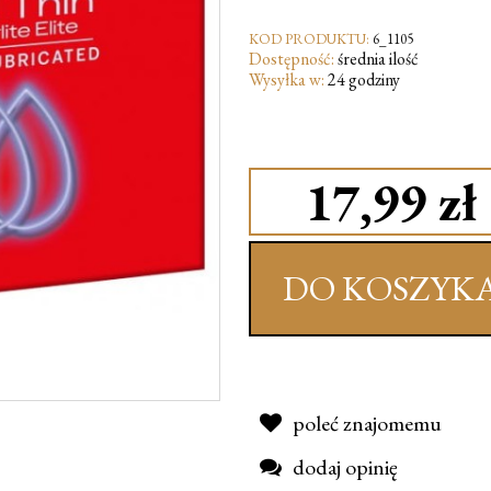
KOD PRODUKTU:
6_1105
Dostępność:
średnia ilość
Wysyłka w:
24 godziny
17,99 zł
DO KOSZYK
poleć znajomemu
dodaj opinię