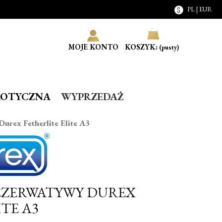
PL | EUR
MOJE KONTO
KOSZYK:
(pusty)
ROTYCZNA
WYPRZEDAŻ
urex Fetherlite Elite A3
REZERWATYWY DUREX
TE A3