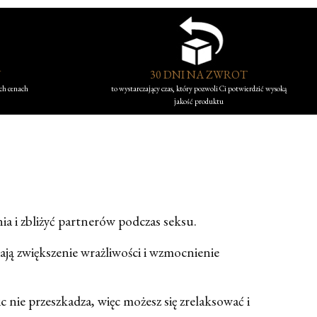
Y
30 DNI NA ZWROT
ych cenach
to wystarczający czas, który pozwoli Ci potwierdzić wysoką
jakość produktu
ia i zbliżyć partnerów podczas seksu.
ją zwiększenie wrażliwości i wzmocnienie
 nie przeszkadza, więc możesz się zrelaksować i