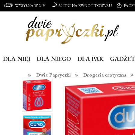
WYSYŁKA W 24H
30 DNI NA ZWROT TOWARU
FACE
DLA NIEJ
DLA NIEGO
DLA PAR
GADŻET
»
»
»
Dwie Papryczki
Drogeria erotyczna