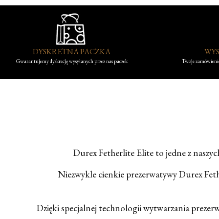
DYSKRETNA PACZKA
WYS
Gwarantujemy dyskrecję wysyłanych przez nas paczek
Twoje zamówienie
Durex Fetherlite Elite to jedne z nasz
Niezwykle cienkie prezerwatywy Durex Feth
Dzięki specjalnej technologii wytwarzania prezerw