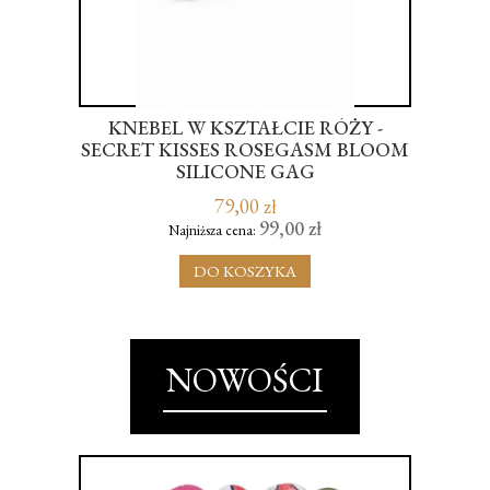
VE'S
KNEBEL W KSZTAŁCIE RÓŻY -
M
SECRET KISSES ROSEGASM BLOOM
SILICONE GAG
79,00 zł
99,00 zł
Najniższa cena:
DO KOSZYKA
NOWOŚCI