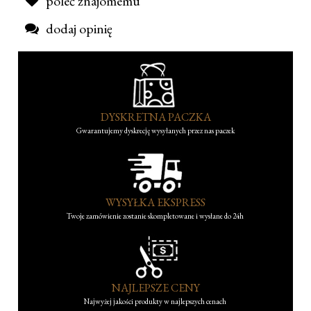
poleć znajomemu
dodaj opinię
DYSKRETNA PACZKA
Gwarantujemy dyskrecję wysyłanych przez nas paczek
WYSYŁKA EKSPRESS
Twoje zamówienie zostanie skompletowane i wysłane do 24h
NAJLEPSZE CENY
Najwyżej jakości produkty w najlepszych cenach