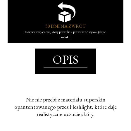
30 DNI NA ZWROT
to wystarczający czas, który pozwoli Ci potwierdzić wysoką jakość
produktu
OPIS
Nic nie przebije materiału superskin
opantentowanego przez Fleshlight, które daje
realistyczne uczucie skóry.