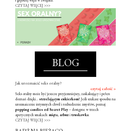
i głębszej więzi w związku.
CZYTAJ WIĘCEJ >>>
BLOG
Jak urozmaicić seks oralny?
czytaj całość »
Seks oralny może być jeszcze przyjemniejszy, zaskakujący i pełen
doznań dzięki...
strzelającym cukierkom!
Jeśli szukasz sposobu na
urozmaicenie intymnych chwil i rozbudzenie zmysłów, poznaj
popping candies od Secret Play
– dostępne w trzech
apetycznych smakach:
mięta
,
arbuz
i
truskawka
.
CZYTAJ WIĘCEJ >>>
BĄDŹ NA BIEŻĄCO