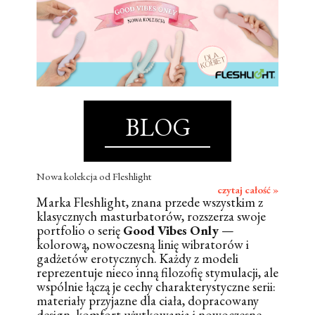
BLOG
Nowa kolekcja od Fleshlight
czytaj całość »
Marka Fleshlight, znana przede wszystkim z
klasycznych masturbatorów, rozszerza swoje
portfolio o serię
Good Vibes Only
—
kolorową, nowoczesną linię wibratorów i
gadżetów erotycznych. Każdy z modeli
reprezentuje nieco inną filozofię stymulacji, ale
wspólnie łączą je cechy charakterystyczne serii:
materiały przyjazne dla ciała, dopracowany
design, komfort użytkowania i nowoczesne