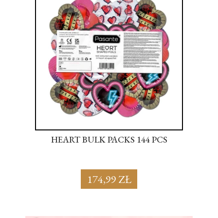
S
HEART BULK PACKS 144 PCS
SU
174,99 ZŁ