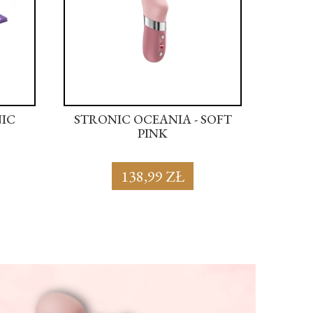
NIC
STRONIC OCEANIA - SOFT
STRON
PINK
138,99 ZŁ