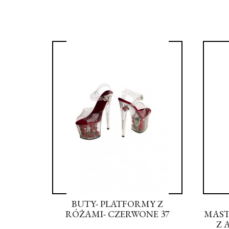
AŻU
BUTY- PLATFORMY Z
Y -
RÓŻAMI- CZERWONE 37
MAST
L
Z 