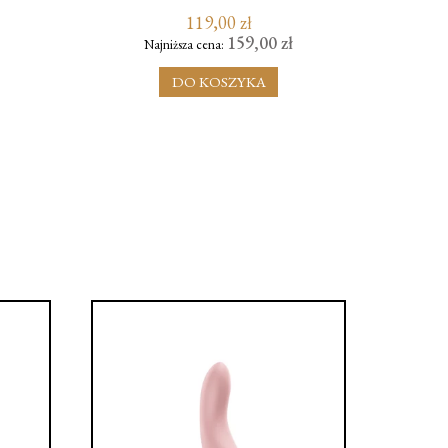
GIFT SET STRAWBERRY
119,00 zł
159,00 zł
Najniższa cena:
N
DO KOSZYKA