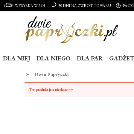
WYSYŁKA W 24H
30 DNI NA ZWROT TOWARU
FACE
DLA NIEJ
DLA NIEGO
DLA PAR
GADŻET
»
Dwie Papryczki
Ten produkt jest niedostępny.