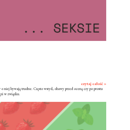
czytaj całość »
y o niej bywają trudne. Często wstyd, obawy przed oceną czy po prostu
ęzi w związku.