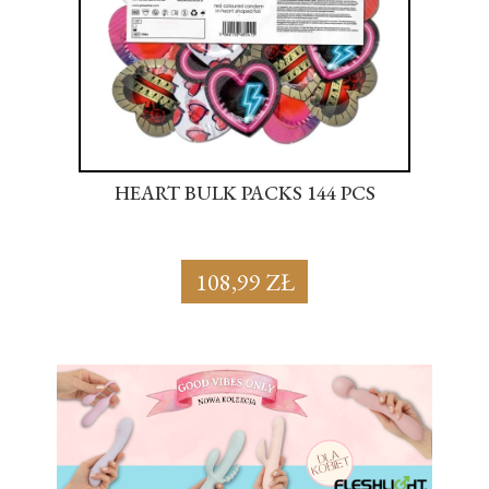
S
HEART BULK PACKS 144 PCS
SU
108,99 ZŁ