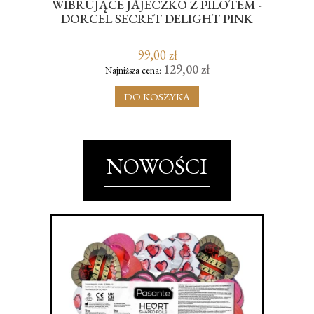
WIBRUJĄCE JAJECZKO Z PILOTEM -
C
DORCEL SECRET DELIGHT PINK
SE
99,00 zł
129,00 zł
Najniższa cena:
DO KOSZYKA
NOWOŚCI