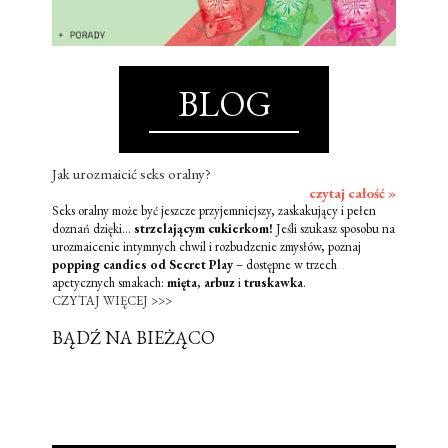
BLOG
Jak urozmaicić seks oralny?
czytaj całość »
Seks oralny może być jeszcze przyjemniejszy, zaskakujący i pełen
doznań dzięki...
strzelającym cukierkom!
Jeśli szukasz sposobu na
urozmaicenie intymnych chwil i rozbudzenie zmysłów, poznaj
popping candies od Secret Play
– dostępne w trzech
apetycznych smakach:
mięta
,
arbuz
i
truskawka
.
CZYTAJ WIĘCEJ >>>
BĄDŹ NA BIEŻĄCO