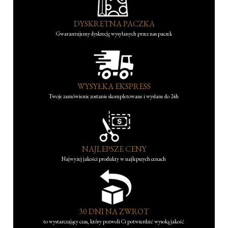
DYSKRETNA PACZKA
Gwarantujemy dyskrecję wysyłanych przez nas paczek
WYSYŁKA EKSPRESS
Twoje zamówienie zostanie skompletowane i wysłane do 24h
NAJLEPSZE CENY
Najwyżej jakości produkty w najlepszych cenach
30 DNI NA ZWROT
to wystarczający czas, który pozwoli Ci potwierdzić wysoką jakość