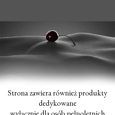
Strona zawiera również produkty
dedykowane
wyłącznie dla osób pełnoletnich