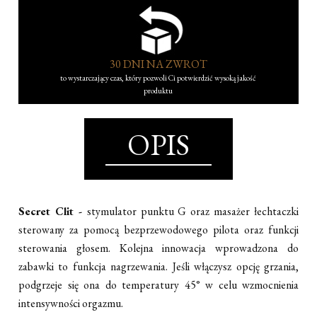
30 DNI NA ZWROT
to wystarczający czas, który pozwoli Ci potwierdzić wysoką jakość
produktu
OPIS
Secret Clit -
stymulator punktu G oraz masażer łechtaczki
sterowany za pomocą bezprzewodowego pilota oraz funkcji
sterowania głosem. Kolejna innowacja wprowadzona do
zabawki to funkcja nagrzewania. Jeśli włączysz opcję grzania,
podgrzeje się ona do temperatury 45° w celu wzmocnienia
intensywności orgazmu.