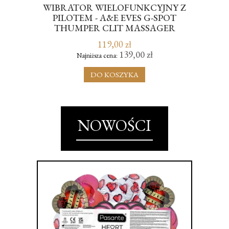
AMA
WIBRATOR WIELOFUNKCYJNY Z
PILOTEM - A&E EVES G-SPOT
KR
THUMPER CLIT MASSAGER
119,00 zł
139,00 zł
Najniższa cena:
DO KOSZYKA
NOWOŚCI