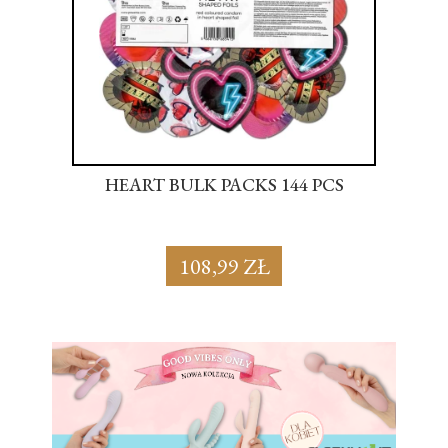
S
HEART BULK PACKS 144 PCS
SU
108,99 ZŁ