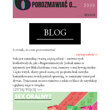
BLOG
6 oznak, że czas porozmawiać
czytaj całość »
Seks jest naturalną i ważną częścią relacji – zarówno tych
krótkotrwałych, jak i długoterminowych. Jednak mimo że
intymność jest bliska każdemu z nas, rozmowy o niej bywają trudne.
Często wstyd, obawy przed oceną czy po prostu brak nawyku
komunikowania swoich potrzeb sprawiają, że zamiatamy temat pod
dywan. Tymczasem szczera rozmowa o seksie to klucz do satysfakcji
i głębszej więzi w związku.
CZYTAJ WIĘCEJ >>>