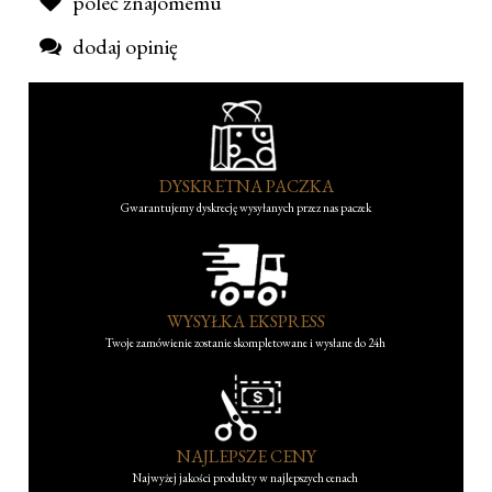
poleć znajomemu
dodaj opinię
DYSKRETNA PACZKA
Gwarantujemy dyskrecję wysyłanych przez nas paczek
WYSYŁKA EKSPRESS
Twoje zamówienie zostanie skompletowane i wysłane do 24h
NAJLEPSZE CENY
Najwyżej jakości produkty w najlepszych cenach