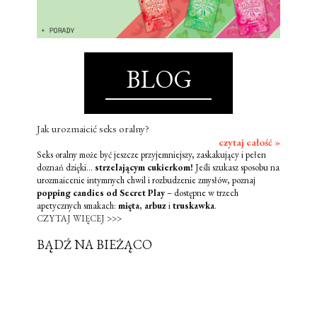
BLOG
Jak urozmaicić seks oralny?
czytaj całość »
Seks oralny może być jeszcze przyjemniejszy, zaskakujący i pełen
doznań dzięki...
strzelającym cukierkom!
Jeśli szukasz sposobu na
urozmaicenie intymnych chwil i rozbudzenie zmysłów, poznaj
popping candies od Secret Play
– dostępne w trzech
apetycznych smakach:
mięta
,
arbuz
i
truskawka
.
CZYTAJ WIĘCEJ >>>
BĄDŹ NA BIEŻĄCO