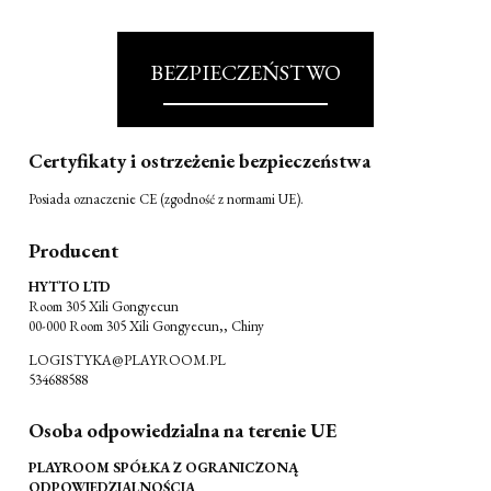
BEZPIECZEŃSTWO
Certyfikaty i ostrzeżenie bezpieczeństwa
Posiada oznaczenie CE (zgodność z normami UE).
Producent
HYTTO LTD
Room 305 Xili Gongyecun
00-000 Room 305 Xili Gongyecun,, Chiny
LOGISTYKA@PLAYROOM.PL
534688588
Osoba odpowiedzialna na terenie UE
PLAYROOM SPÓŁKA Z OGRANICZONĄ
ODPOWIEDZIALNOŚCIĄ