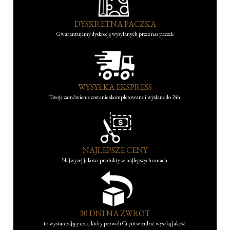
DYSKRETNA PACZKA
Gwarantujemy dyskrecję wysyłanych przez nas paczek
WYSYŁKA EKSPRESS
Twoje zamówienie zostanie skompletowane i wysłane do 24h
NAJLEPSZE CENY
Najwyżej jakości produkty w najlepszych cenach
30 DNI NA ZWROT
to wystarczający czas, który pozwoli Ci potwierdzić wysoką jakość