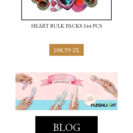
S
HEART BULK PACKS 144 PCS
SU
108,99 ZŁ
BLOG