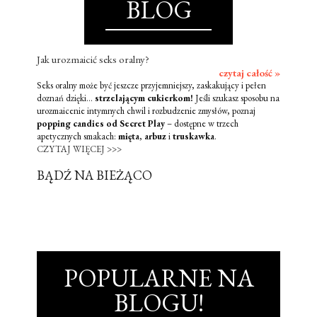
BLOG
Jak urozmaicić seks oralny?
czytaj całość »
Seks oralny może być jeszcze przyjemniejszy, zaskakujący i pełen
doznań dzięki...
strzelającym cukierkom!
Jeśli szukasz sposobu na
urozmaicenie intymnych chwil i rozbudzenie zmysłów, poznaj
popping candies od Secret Play
– dostępne w trzech
apetycznych smakach:
mięta
,
arbuz
i
truskawka
.
CZYTAJ WIĘCEJ >>>
BĄDŹ NA BIEŻĄCO
POPULARNE NA
BLOGU!