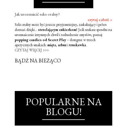
Jak urozmaicić seks oralny?
czytaj całość »
Seks oralny może być jeszcze przyjemniejszy, zaskakujący i pełen
doznań dzięki...
strzelającym cukierkom!
Jeśli szukasz sposobu na
urozmaicenie intymnych chwil i rozbudzenie zmysłów, poznaj
popping candies od Secret Play
– dostępne w trzech
apetycznych smakach:
mięta
,
arbuz
i
truskawka
.
CZYTAJ WIĘCEJ >>>
BĄDŹ NA BIEŻĄCO
POPULARNE NA
BLOGU!