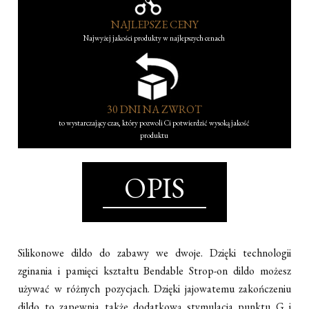
NAJLEPSZE CENY
Najwyżej jakości produkty w najlepszych cenach
30 DNI NA ZWROT
to wystarczający czas, który pozwoli Ci potwierdzić wysoką jakość
produktu
OPIS
Silikonowe dildo do zabawy we dwoje. Dzięki technologii
zginania i pamięci kształtu Bendable Strop-on dildo możesz
używać w różnych pozycjach. Dzięki jajowatemu zakończeniu
dildo to zapewnia także dodatkową stymulacja punktu G i