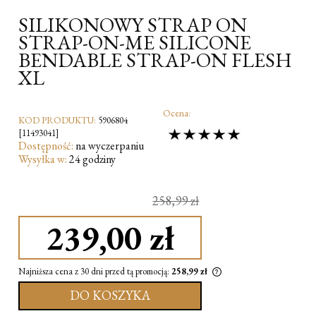
SILIKONOWY STRAP ON
STRAP-ON-ME SILICONE
BENDABLE STRAP-ON FLESH
XL
Ocena:
KOD PRODUKTU:
5906804
[11493041]
Dostępność:
na wyczerpaniu
Wysyłka w:
24 godziny
258,99 zł
239,00 zł
Najniższa cena z 30 dni przed tą promocją:
258,99 zł
DO KOSZYKA