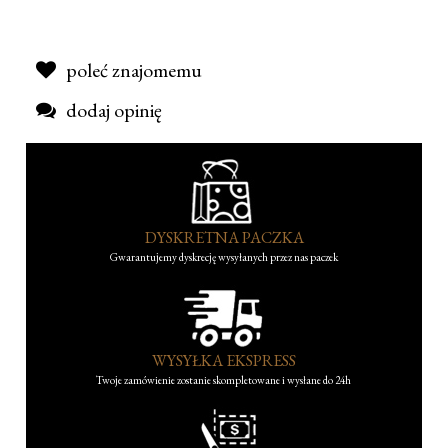
poleć znajomemu
dodaj opinię
DYSKRETNA PACZKA
Gwarantujemy dyskrecję wysyłanych przez nas paczek
WYSYŁKA EKSPRESS
Twoje zamówienie zostanie skompletowane i wysłane do 24h