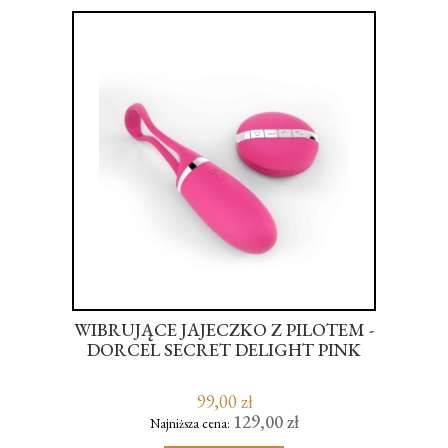
AP-
WIBRUJĄCE JAJECZKO Z PILOTEM -
WIB
ON-
DORCEL SECRET DELIGHT PINK
99,00 zł
129,00 zł
Najniższa cena: