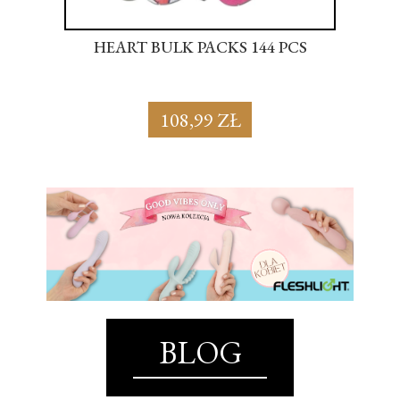
S
HEART BULK PACKS 144 PCS
SU
108,99 ZŁ
BLOG