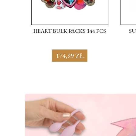
44 PCS
HEART BULK PACKS 144 PCS
SU
174,99 ZŁ