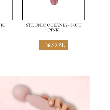
NIC
STRONIC OCEANIA - SOFT
STRON
PINK
138,99 ZŁ