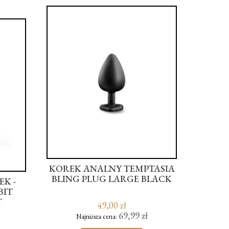
KOREK ANALNY TEMPTASIA
W
BLING PLUG LARGE BLACK
WIBR
K -
T
BIT
T
49,00 zł
69,99 zł
Najniższa cena:
N