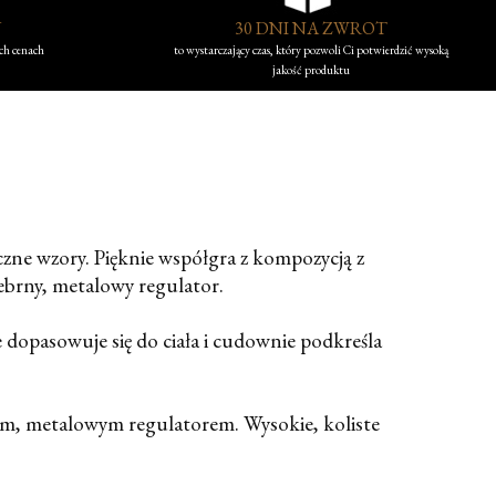
Y
30 DNI NA ZWROT
ych cenach
to wystarczający czas, który pozwoli Ci potwierdzić wysoką
jakość produktu
zne wzory. Pięknie współgra z kompozycją z
ebrny, metalowy regulator.
 dopasowuje się do ciała i cudownie podkreśla
nym, metalowym regulatorem. Wysokie, koliste