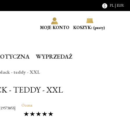
PL | EUR
MOJE KONTO
KOSZYK:
(pusty)
ROTYCZNA
WYPRZEDAŻ
black - teddy - XXL
K - TEDDY - XXL
Ocena:
19573853]