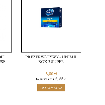
DIE
PREZERWATYWY - UNIMIL
USE
BOX 3 SUPER
WI
PILOT
THUM
5,00 zł
6,99 zł
Najniższa cena:
N
DO KOSZYKA