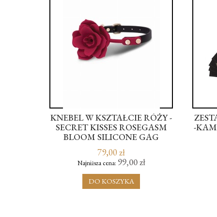
KNEBEL W KSZTAŁCIE RÓŻY -
ZEST
ACTION
SECRET KISSES ROSEGASM
-KAM
BLOOM SILICONE GAG
79,00 zł
ł
99,00 zł
Najniższa cena:
DO KOSZYKA