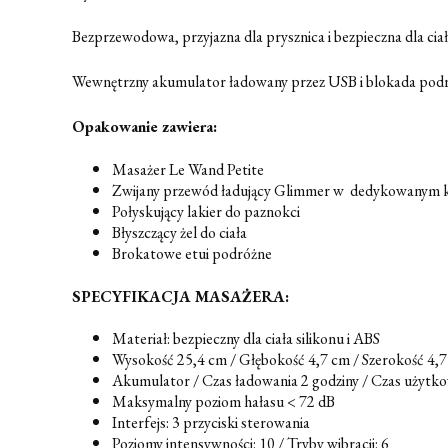
Bezprzewodowa, przyjazna dla prysznica i bezpieczna dla ci
Wewnętrzny akumulator ładowany przez USB i blokada podróżn
Opakowanie zawiera:
Masażer Le Wand Petite
Zwijany przewód ładujący Glimmer w dedykowanym k
Połyskujący lakier do paznokci
Błyszczący żel do ciała
Brokatowe etui podróżne
SPECYFIKACJA MASAŻERA:
Materiał: bezpieczny dla ciała silikonu i ABS
Wysokość 25,4 cm / Głębokość 4,7 cm / Szerokość 4,7 
Akumulator / Czas ładowania 2 godziny / Czas użytko
Maksymalny poziom hałasu < 72 dB
Interfejs: 3 przyciski sterowania
Poziomy intensywności: 10 / Tryby wibracji: 6