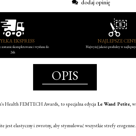
dodaj opinię
YŁKA EKSPRESS
NAJLEPSZE CEN
 zostanie skompletowane i wysłane do
Najwyżej jakości produkty w najlepsz
24h
OPIS
en's Health FEMTECH Awards, to specjalna edycja
Le Wand Petite
, w
ite jest elastyczny i zwrotny, aby stymulować wszystkie strefy erogenne