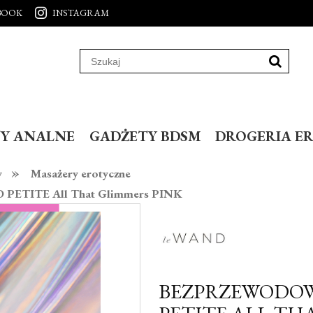
BOOK
INSTAGRAM
Y ANALNE
GADŻETY BDSM
DROGERIA E
»
y
Masażery erotyczne
ETITE All That Glimmers PINK
BEZPRZEWODOW