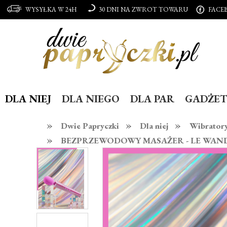
WYSYŁKA W 24H
30 DNI NA ZWROT TOWARU
FACE
DLA NIEJ
DLA NIEGO
DLA PAR
GADŻET
»
»
»
Dwie Papryczki
Dla niej
Wibrator
»
BEZPRZEWODOWY MASAŻER - LE WAND P