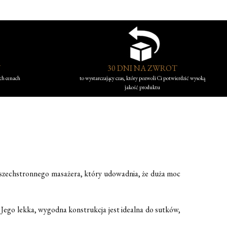
Y
30 DNI NA ZWROT
ych cenach
to wystarczający czas, który pozwoli Ci potwierdzić wysoką
jakość produktu
szechstronnego masażera, który udowadnia, że duża moc
. Jego lekka, wygodna konstrukcja jest idealna do sutków,