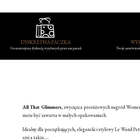
DYSKRETNA PACZKA
WYS
Gwarantujemy dyskrecję wysyłanych przez nas paczek
Twoje zamówienie
All That Glimmers
, zwycięzca prestiżowych nagród Wom
może być zawarta w małych opakowaniach.
Idealny dla początkujących, elegancki i stylowy Le Wand Pet
szyi a także.....