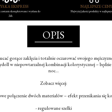
YŁKA EKSPRESS
NAJLEPSZE CEN
 zostanie skompletowane i wysłane do
Najwyżej jakości produkty w najlepsz
24h
OPIS
zucać gorące zaklęcia i totalnie oczarować swojego mężczyznę
ydoll w niepowtarzalnej kombinacji kolorystycznej – będzie
noc…
Zobacz więcej:
owe połączenie dwóch materiałów – efekt przenikania się k
- regulowane szelki