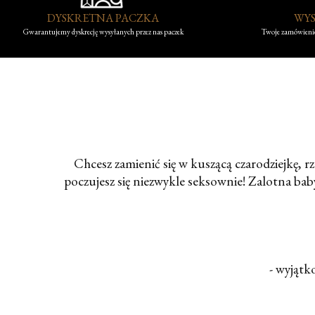
DYSKRETNA PACZKA
WYS
Gwarantujemy dyskrecję wysyłanych przez nas paczek
Twoje zamówienie
Chcesz zamienić się w kuszącą czarodziejkę, r
poczujesz się niezwykle seksownie! Zalotna bab
- wyjątk