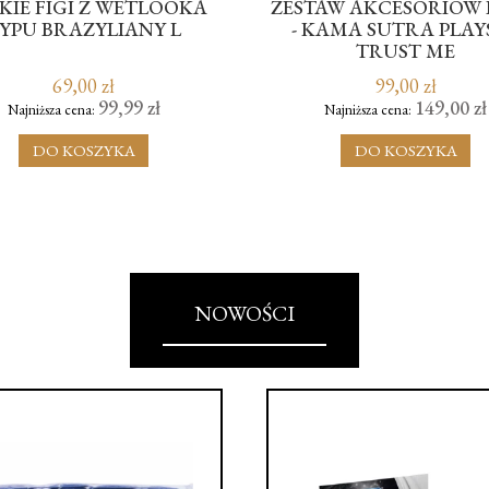
I Z WETLOOKA
ZESTAW AKCESORIÓW BDSM
ZYLIANY L
- KAMA SUTRA PLAYSET
TRUST ME
00 zł
99,00 zł
99,99 zł
149,00 zł
na:
Najniższa cena:
OSZYKA
DO KOSZYKA
NOWOŚCI