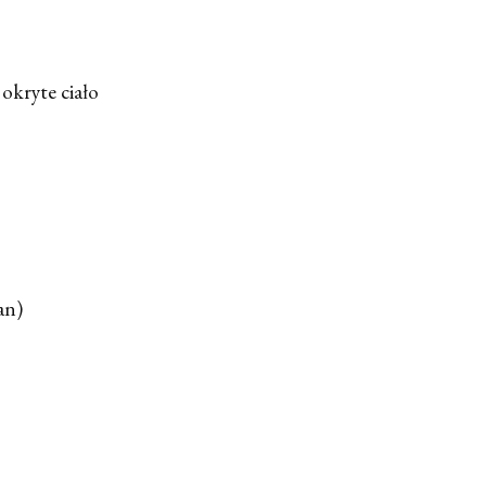
 okryte ciało
an)