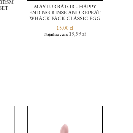
AUTOMA
MASTURBATOR - HAPPY
MASTURBATOR
ENDING RINSE AND REPEAT
Z APLIKACJĄ
WHACK PACK CLASSIC EGG
SOL
539,0
15,00 zł
Najniższa cena
19,99 zł
Najniższa cena:
DO KO