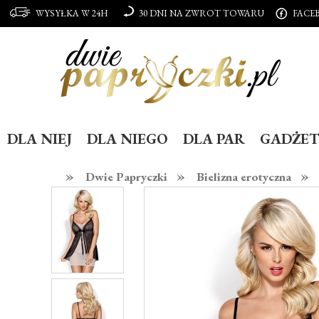
WYSYŁKA W 24H
30 DNI NA ZWROT TOWARU
FACE
DLA NIEJ
DLA NIEGO
DLA PAR
GADŻET
»
»
»
Dwie Papryczki
Bielizna erotyczna