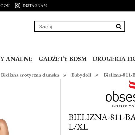
BOOK
INSTAGRAM
Y ANALNE
GADŻETY BDSM
DROGERIA E
»
»
Bielizna erotyczna damska
Babydoll
Bielizna-811-
BIELIZNA-811-B
L/XL