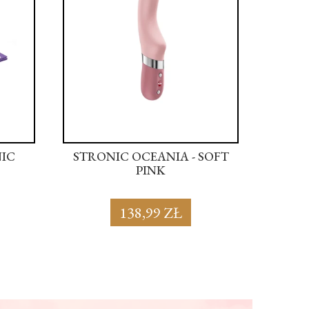
STRONIC OCEANIA - SOFT
STRONIC
PINK
138,99 ZŁ