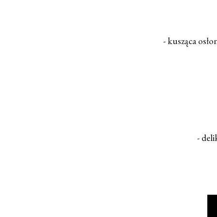
- kusząca osło
- del