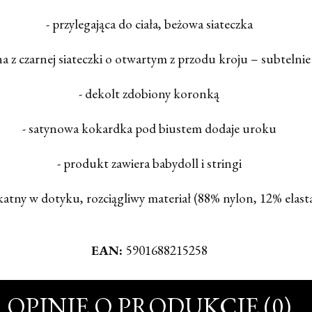
- przylegająca do ciała, beżowa siateczka
na z czarnej siateczki o otwartym z przodu kroju – subtelnie
- dekolt zdobiony koronką
- satynowa kokardka pod biustem dodaje uroku
- produkt zawiera babydoll i stringi
ikatny w dotyku, rozciągliwy materiał (88% nylon, 12% elast
EAN:
5901688215258
OPINIE O PRODUKCIE (0)