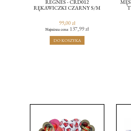
REGNES - CRD012
MĘSKIE FIG
RĘKAWICZKI CZARNY S/M
TYPU BRA
99,00 zł
69,
137,99 zł
Najniższa cena:
Najniższa ce
DO KOSZYKA
DO K