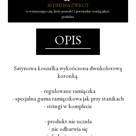
30 DNI NA ZWROT
to wystarczający czas, który pozwoli Ci potwierdzić wysoką jakość
produktu
OPIS
Satynowa koszulka wykończona dwukolorową
koronką.
- regulowane ramiączka
- specjalna guma ramiączkowa jak przy stanikach
- stringi w komplecie
- produkt nie uczula
- nie odbarwia się