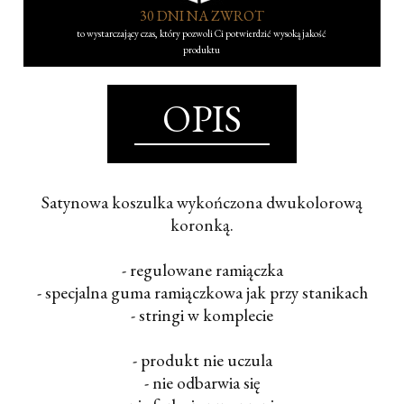
30 DNI NA ZWROT
to wystarczający czas, który pozwoli Ci potwierdzić wysoką jakość
produktu
OPIS
Satynowa koszulka wykończona dwukolorową
koronką.
- regulowane ramiączka
- specjalna guma ramiączkowa jak przy stanikach
- stringi w komplecie
- produkt nie uczula
- nie odbarwia się