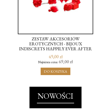
-
ZESTAW AKCESORIÓW
WIB
OOM
EROTYCZNYCH - BIJOUX
INDISCRETS HAPPILY EVER AFTER
RED LABEL
49,00 zł
69,00 zł
Najniższa cena:
DO KOSZYKA
NOWOŚCI