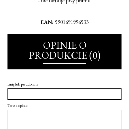
- nie farbuje przy praniu
EAN:
5901691996533
OPINIE O
PRODUKCIE (0)
Imię lub pseudonim:
Twoja opinia: