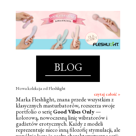
BLOG
Nowa kolekcja od Fleshlight
czytaj całość »
Marka Fleshlight, znana przede wszystkim z
klasycznych masturbatorów, rozszerza swoje
portfolio o serię
Good Vibes Only
—
kolorową, nowoczesną linię wibratorów i
gadżetów erotycznych. Każdy z modeli
reprezentuje nieco inną filozofię stymulacji, ale
wspólnie łączą je cechy charakterystyczne serii: