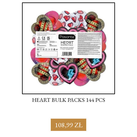
S
HEART BULK PACKS 144 PCS
SU
108,99 ZŁ