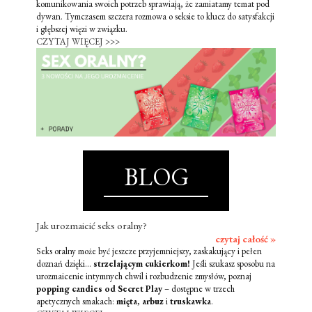
komunikowania swoich potrzeb sprawiają, że zamiatamy temat pod
dywan. Tymczasem szczera rozmowa o seksie to klucz do satysfakcji
i głębszej więzi w związku.
CZYTAJ WIĘCEJ >>>
BLOG
Jak urozmaicić seks oralny?
czytaj całość »
Seks oralny może być jeszcze przyjemniejszy, zaskakujący i pełen
doznań dzięki...
strzelającym cukierkom!
Jeśli szukasz sposobu na
urozmaicenie intymnych chwil i rozbudzenie zmysłów, poznaj
popping candies od Secret Play
– dostępne w trzech
apetycznych smakach:
mięta
,
arbuz
i
truskawka
.