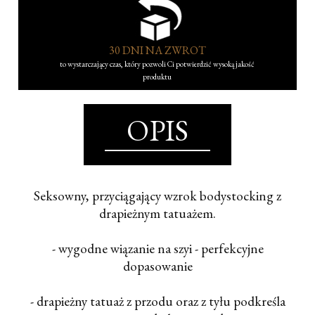
30 DNI NA ZWROT
to wystarczający czas, który pozwoli Ci potwierdzić wysoką jakość
produktu
OPIS
Seksowny, przyciągający wzrok bodystocking z
drapieżnym tatuażem.
- wygodne wiązanie na szyi - perfekcyjne
dopasowanie
- drapieżny tatuaż z przodu oraz z tyłu podkreśla