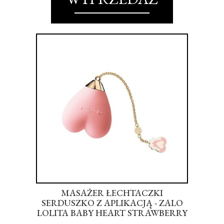
FEEL
MASAŻER ŁECHTACZKI
W
GHT
SERDUSZKO Z APLIKACJĄ - ZALO
A
LOLITA BABY HEART STRAWBERRY
PINK