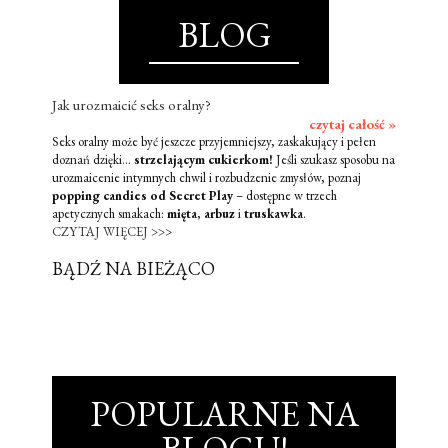
BLOG
Jak urozmaicić seks oralny?
czytaj całość »
Seks oralny może być jeszcze przyjemniejszy, zaskakujący i pełen
doznań dzięki...
strzelającym cukierkom!
Jeśli szukasz sposobu na
urozmaicenie intymnych chwil i rozbudzenie zmysłów, poznaj
popping candies od Secret Play
– dostępne w trzech
apetycznych smakach:
mięta
,
arbuz
i
truskawka
.
CZYTAJ WIĘCEJ >>>
BĄDŹ NA BIEŻĄCO
POPULARNE NA