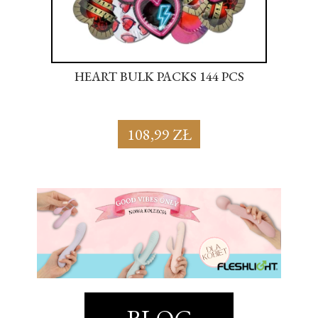
S
HEART BULK PACKS 144 PCS
SU
108,99 ZŁ