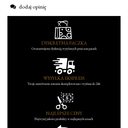
dodaj opinię
DYSKRETNA PACZKA
Gwarantujemy dyskrecję wysyłanych przez nas paczek
WYSYŁKA EKSPRESS
Twoje zamówienie zostanie skompletowane i wysłane do 24h
NAJLEPSZE CENY
Najwyżej jakości produkty w najlepszych cenach