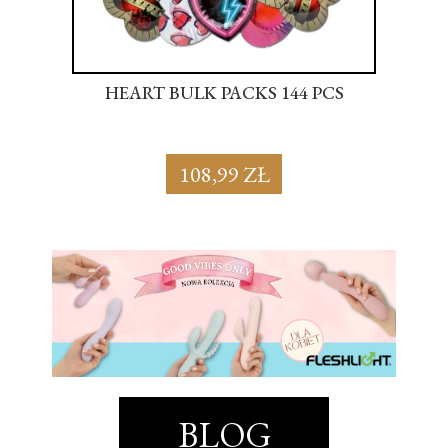
S
HEART BULK PACKS 144 PCS
SU
108,99 ZŁ
BLOG