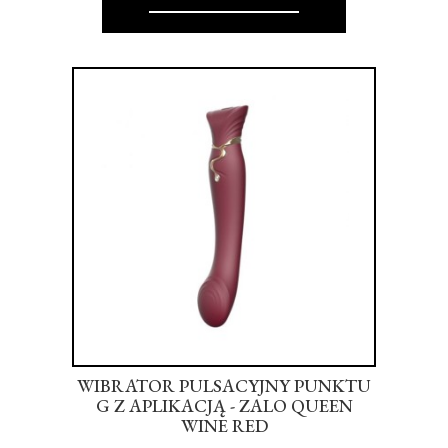
 -
WIBRATOR PULSACYJNY PUNKTU
NK
G Z APLIKACJĄ - ZALO QUEEN
DR
WINE RED