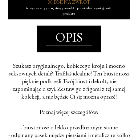
30 DNI NA ZWROT
to wystarczający czas, który pozwoli Ci potwierdzić wysoką jakość
produktu
OPIS
Szukasz oryginalnego, kobiecego kroju i mocno
seksownych detali? Trafiłaś idealnie! Ten biustonosz
pięknie podkreśli Twój biust i dekolt, nie
zapominając o szyi. Zestaw go z figami z tej samej
kolekcji, a nie będzie Ci się można oprzeć!
Poznaj więcej szczegółów:
- biustonosz o lekko przedłużonym stanie
- odpinany pasek między piersiami i metaliczne kółko