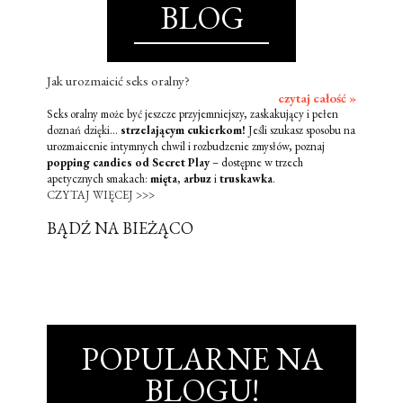
BLOG
Jak urozmaicić seks oralny?
czytaj całość »
Seks oralny może być jeszcze przyjemniejszy, zaskakujący i pełen
doznań dzięki...
strzelającym cukierkom!
Jeśli szukasz sposobu na
urozmaicenie intymnych chwil i rozbudzenie zmysłów, poznaj
popping candies od Secret Play
– dostępne w trzech
apetycznych smakach:
mięta
,
arbuz
i
truskawka
.
CZYTAJ WIĘCEJ >>>
BĄDŹ NA BIEŻĄCO
POPULARNE NA
BLOGU!