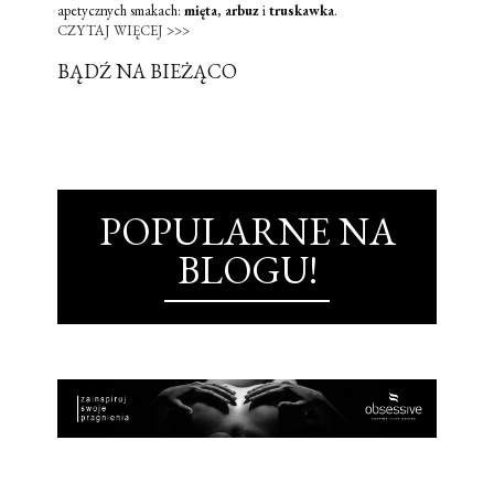
apetycznych smakach:
mięta
,
arbuz
i
truskawka
.
CZYTAJ WIĘCEJ >>>
BĄDŹ NA BIEŻĄCO
POPULARNE NA
BLOGU!