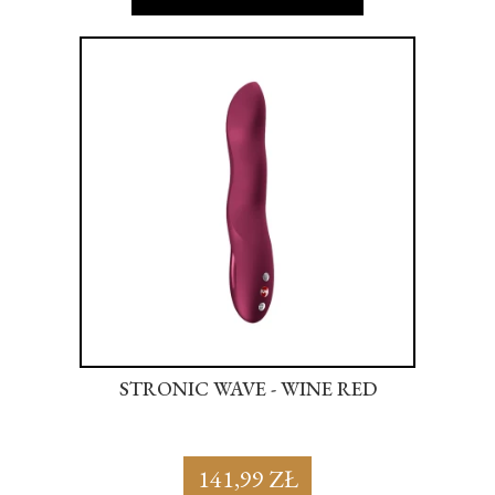
NK
STRONIC WAVE - WINE RED
S
141,99 ZŁ