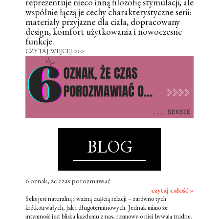
reprezentuje nieco inną filozofię stymulacji, ale
wspólnie łączą je cechy charakterystyczne serii:
materiały przyjazne dla ciała, dopracowany
design, komfort użytkowania i nowoczesne
funkcje.
CZYTAJ WIĘCEJ >>>
BLOG
6 oznak, że czas porozmawiać
czytaj całość »
Seks jest naturalną i ważną częścią relacji – zarówno tych
krótkotrwałych, jak i długoterminowych. Jednak mimo że
intymność jest bliska każdemu z nas, rozmowy o niej bywają trudne.