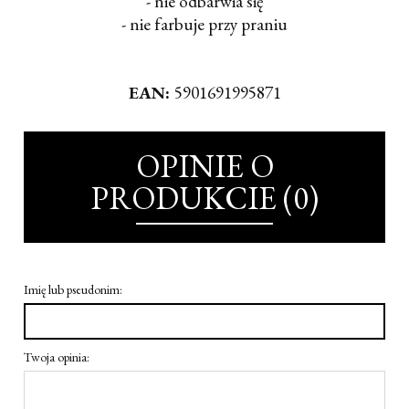
- nie odbarwia się
- nie farbuje przy praniu
EAN:
5901691995871
OPINIE O
PRODUKCIE (0)
Imię lub pseudonim:
Twoja opinia: