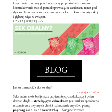
Często wstyd, obawy przed oceną czy po prostu brak nawyku
komunikowania swoich potrzeb sprawiają, że zamiatamy temat pod
dywan. Tymczasem szczera rozmowa o seksie to klucz do satysfakcji
i głębszej więzi w związku.
CZYTAJ WIĘCEJ >>>
BLOG
Jak urozmaicić seks oralny?
czytaj całość »
Seks oralny może być jeszcze przyjemniejszy, zaskakujący i pełen
doznań dzięki...
strzelającym cukierkom!
Jeśli szukasz sposobu na
urozmaicenie intymnych chwil i rozbudzenie zmysłów, poznaj
popping candies od Secret Play
– dostępne w trzech