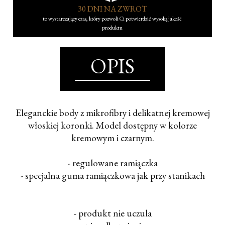
30 DNI NA ZWROT
to wystarczający czas, który pozwoli Ci potwierdzić wysoką jakość
produktu
OPIS
Eleganckie body z mikrofibry i delikatnej kremowej
włoskiej koronki. Model dostępny w kolorze
kremowym i czarnym.
- regulowane ramiączka
- specjalna guma ramiączkowa jak przy stanikach
- produkt nie uczula