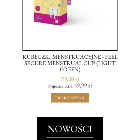
KUBECZKI MENSTRUACYJNE - FEEL
Ż
ICS
SECURE MENSTRUAL CUP (LIGHT
OLL
GREEN)
29,00 zł
59,99 zł
Najniższa cena:
DO KOSZYKA
NOWOŚCI