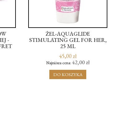
ÓW
ŻEL-AQUAGLIDE
Z
J -
STIMULATING GEL FOR HER,
ERO
FRET
25 ML
SUTR
45,00 zł
42,00 zł
Najniższa cena:
N
DO KOSZYKA