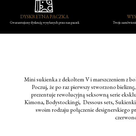
DYSKRETNA PACZKA
WYS
Gwarantujemy dyskrecję wysyłanych przez nas paczek
Twoje zamówienie
Mini sukienka z dekoltem V i marszczeniem z boku
Poczuj, że po raz pierwszy stworzono bieliznę,
prezentuje rewolucyjną seksowną serie eksklu
Kimona, Bodystockingi, Dessous sets, Sukienki,
swoim rodzaju połączenie designerskiego pro
czerwono