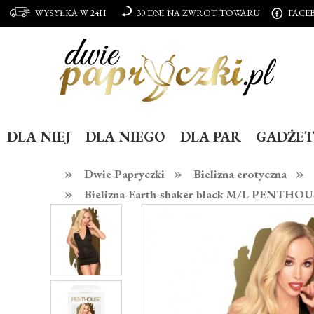
WYSYŁKA W 24H
30 DNI NA ZWROT TOWARU
FACE
DLA NIEJ
DLA NIEGO
DLA PAR
GADŻET
»
»
»
Dwie Papryczki
Bielizna erotyczna
»
Bielizna-Earth-shaker black M/L PENTHO