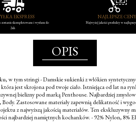
YŁKA EKSPRESS
NAJLEPSZE CEN
 zostanie skompletowane i wysłane do
Najwyżej jakości produkty w najlepsz
24h
OPIS
, w tym stringi - Damskie sukienki z włókien syntetycznych
 która jest skrojona pod twoje ciało. Istniejąca od lat na r
zywnej bielizny pod marką Penthouse. Najbardziej zmysłowe 
 Body. Zastosowane materiały zapewnią delikatność i wygo
jektu z najwyższą jakością materiałów. Ten ekskluzywny mix 
ści najbardziej namiętnych kochanków. - 92% Nylon, 8% E