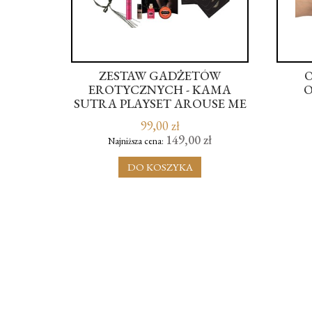
ZESTAW GADŻETÓW
O
KING
EROTYCZNYCH - KAMA
O
LLS
SUTRA PLAYSET AROUSE ME
99,00 zł
149,00 zł
Najniższa cena:
DO KOSZYKA