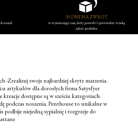
Y
30 DNI NA ZWROT
ych cenach
to wystarczający czas, który pozwoli Ci potwierdzić wysoką
jakość produktu
 -Zrealizuj swoje najbardziej skryte marzenia.
ynku artykułów dla dorosłych firma Satysfyer
kreacje dostępne są w sześciu kategoriach:
dę podczas noszenia. Penthouse to unikalne w
podbije niejedną sypialnię i rozgrzeje do
lastane