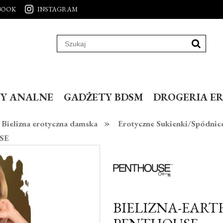
BOOK
INSTAGRAM
Y ANALNE
GADŻETY BDSM
DROGERIA E
»
Bielizna erotyczna damska
Erotyczne Sukienki/Spódnic
USE
BIELIZNA-EART