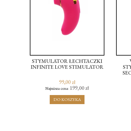
UJĄCE
STYMULATOR ŁECHTACZKI
CJĄ -
INFINITE LOVE STIMULATOR
ST
E
SE
99,00 zł
zł
199,00 zł
Najniższa cena:
DO KOSZYKA