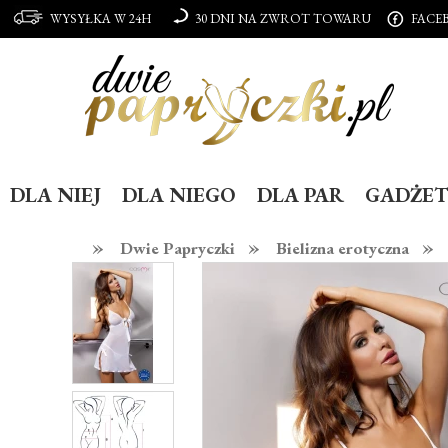
WYSYŁKA W 24H
30 DNI NA ZWROT TOWARU
FACE
DLA NIEJ
DLA NIEGO
DLA PAR
GADŻET
»
»
»
Dwie Papryczki
Bielizna erotyczna