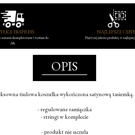
YŁKA EKSPRESS
NAJLEPSZE CEN
 zostanie skompletowane i wysłane do
Najwyżej jakości produkty w najlepsz
24h
OPIS
eksowna tiulowa koszulka wykończona satynową tasiemką.
- regulowane ramiączka
- stringi w komplecie
- produkt nie uczula