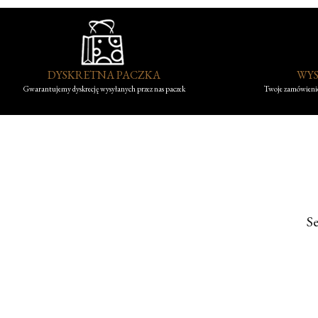
DYSKRETNA PACZKA
WYS
Gwarantujemy dyskrecję wysyłanych przez nas paczek
Twoje zamówienie
S