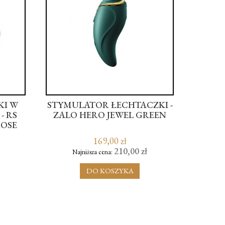
KI W
STYMULATOR ŁECHTACZKI -
REGNE
- RS
ZALO HERO JEWEL GREEN
ROSE
169,00 zł
210,00 zł
Najniższa cena:
N
DO KOSZYKA