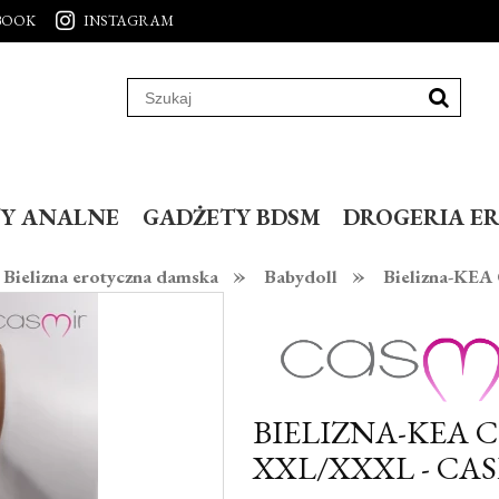
BOOK
INSTAGRAM
Y ANALNE
GADŻETY BDSM
DROGERIA E
»
»
Bielizna erotyczna damska
Babydoll
Bielizna-KE
BIELIZNA-KEA 
XXL/XXXL - CA