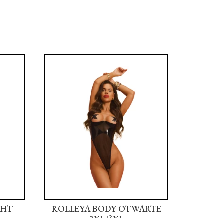
GHT
ROLLEYA BODY OTWARTE
ROLL