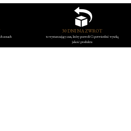
Y
30 DNI NA ZWROT
ych cenach
to wystarczający czas, który pozwoli Ci potwierdzić wysoką
jakość produktu