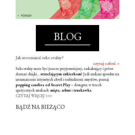
BLOG
Jak urozmaicić seks oralny?
czytaj całość »
Seks oralny może być jeszcze przyjemniejszy, zaskakujący i pełen
doznań dzięki...
strzelającym cukierkom!
Jeśli szukasz sposobu na
urozmaicenie intymnych chwil i rozbudzenie zmysłów, poznaj
popping candies od Secret Play
– dostępne w trzech
apetycznych smakach:
mięta
,
arbuz
i
truskawka
.
CZYTAJ WIĘCEJ >>>
BĄDŹ NA BIEŻĄCO