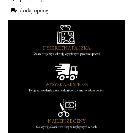
dodaj opinię
DYSKRETNA PACZKA
Gwarantujemy dyskrecję wysyłanych przez nas paczek
WYSYŁKA EKSPRESS
Twoje zamówienie zostanie skompletowane i wysłane do 24h
NAJLEPSZE CENY
Najwyżej jakości produkty w najlepszych cenach