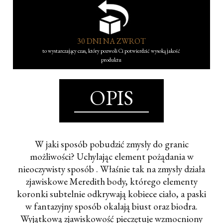
30 DNI NA ZWROT
to wystarczający czas, który pozwoli Ci potwierdzić wysoką jakość
produktu
OPIS
W jaki sposób pobudzić zmysły do granic
możliwości? Uchylając element pożądania w
nieoczywisty sposób . Właśnie tak na zmysły działa
zjawiskowe Meredith body, którego elementy
koronki subtelnie odkrywają kobiece ciało, a paski
w fantazyjny sposób okalają biust oraz biodra.
Wyjątkową zjawiskowość pieczętuje wzmocniony