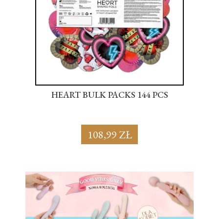
S
HEART BULK PACKS 144 PCS
SU
108,99 ZŁ