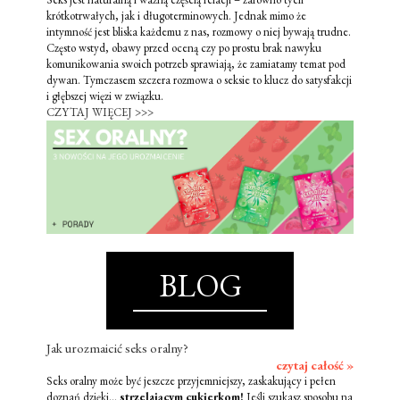
krótkotrwałych, jak i długoterminowych. Jednak mimo że
intymność jest bliska każdemu z nas, rozmowy o niej bywają trudne.
Często wstyd, obawy przed oceną czy po prostu brak nawyku
komunikowania swoich potrzeb sprawiają, że zamiatamy temat pod
dywan. Tymczasem szczera rozmowa o seksie to klucz do satysfakcji
i głębszej więzi w związku.
CZYTAJ WIĘCEJ >>>
BLOG
Jak urozmaicić seks oralny?
czytaj całość »
Seks oralny może być jeszcze przyjemniejszy, zaskakujący i pełen
doznań dzięki...
strzelającym cukierkom!
Jeśli szukasz sposobu na