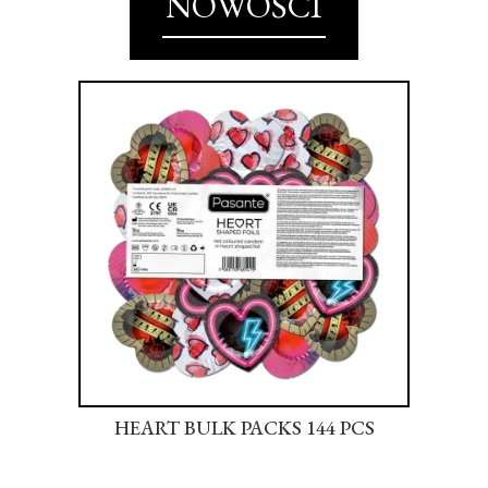
NOWOŚCI
S
HEART BULK PACKS 144 PCS
SU