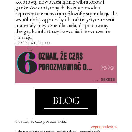
kolorową, nowoczesną linię wibratorów i
gadżetów erotycznych. Każdy z modeli
reprezentuje nieco inną filozofię stymulacji, ale
wspólnie łączą je cechy charakterystyczne serii:
materiały przyjazne dla ciała, dopracowany
design, komfort użytkowania i nowoczesne
funkcje.
CZYTAJ WIĘCEJ >>>
BLOG
6 oznak, że czas porozmawiać
czytaj całość »
Seks jest naturalną i ważną częścią relacji – zarówno tych