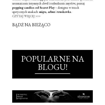
urozmaicenie intymnych chwil i rozbudzenie zmysłów, poznaj
popping candies od Secret Play
– dostępne w trzech
apetycznych smakach:
mięta
,
arbuz
i
truskawka
.
CZYTAJ WIĘCEJ >>>
BĄDŹ NA BIEŻĄCO
POPULARNE NA
BLOGU!