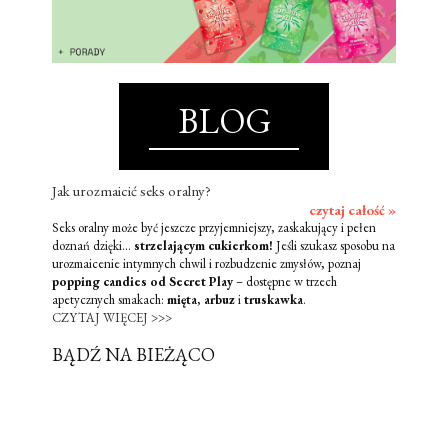
BLOG
Jak urozmaicić seks oralny?
czytaj całość »
Seks oralny może być jeszcze przyjemniejszy, zaskakujący i pełen
doznań dzięki...
strzelającym cukierkom!
Jeśli szukasz sposobu na
urozmaicenie intymnych chwil i rozbudzenie zmysłów, poznaj
popping candies od Secret Play
– dostępne w trzech
apetycznych smakach:
mięta
,
arbuz
i
truskawka
.
CZYTAJ WIĘCEJ >>>
BĄDŹ NA BIEŻĄCO