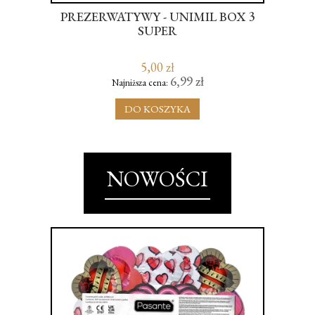
PREZERWATYWY - UNIMIL BOX 3
A
OON
SUPER
RU
5,00 zł
6,99 zł
Najniższa cena:
DO KOSZYKA
NOWOŚCI