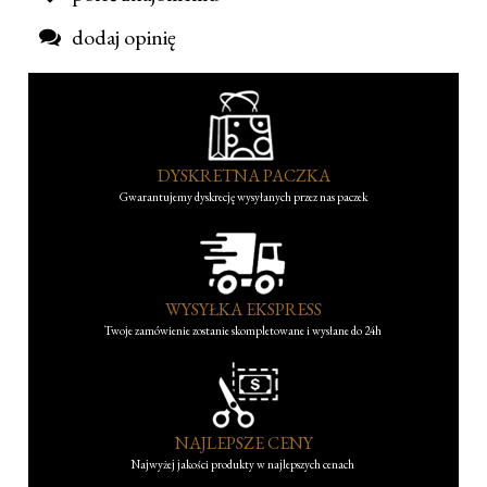
dodaj opinię
DYSKRETNA PACZKA
Gwarantujemy dyskrecję wysyłanych przez nas paczek
WYSYŁKA EKSPRESS
Twoje zamówienie zostanie skompletowane i wysłane do 24h
NAJLEPSZE CENY
Najwyżej jakości produkty w najlepszych cenach