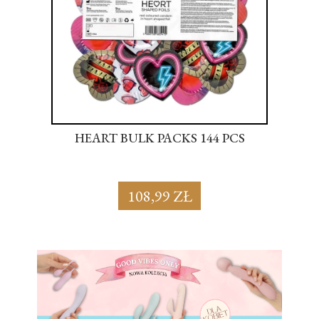
S
HEART BULK PACKS 144 PCS
SU
108,99 ZŁ