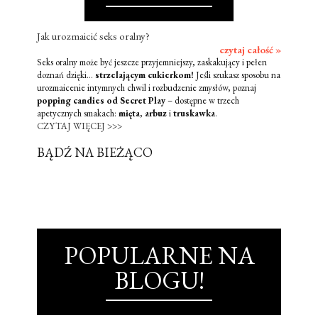
Jak urozmaicić seks oralny?
czytaj całość »
Seks oralny może być jeszcze przyjemniejszy, zaskakujący i pełen
doznań dzięki...
strzelającym cukierkom!
Jeśli szukasz sposobu na
urozmaicenie intymnych chwil i rozbudzenie zmysłów, poznaj
popping candies od Secret Play
– dostępne w trzech
apetycznych smakach:
mięta
,
arbuz
i
truskawka
.
CZYTAJ WIĘCEJ >>>
BĄDŹ NA BIEŻĄCO
POPULARNE NA
BLOGU!