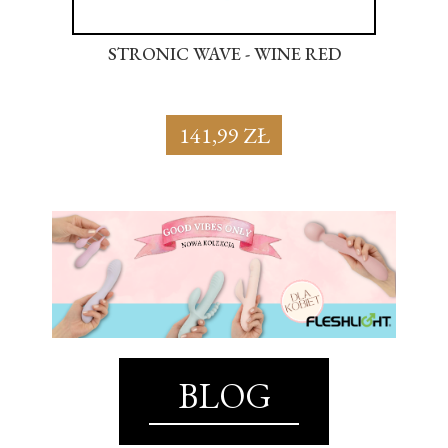
NK
STRONIC WAVE - WINE RED
S
141,99 ZŁ
BLOG