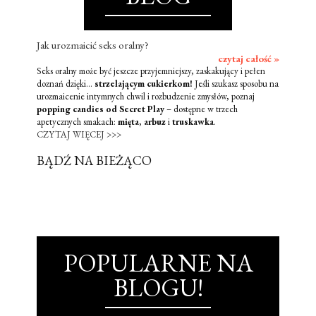
Jak urozmaicić seks oralny?
czytaj całość »
Seks oralny może być jeszcze przyjemniejszy, zaskakujący i pełen
doznań dzięki...
strzelającym cukierkom!
Jeśli szukasz sposobu na
urozmaicenie intymnych chwil i rozbudzenie zmysłów, poznaj
popping candies od Secret Play
– dostępne w trzech
apetycznych smakach:
mięta
,
arbuz
i
truskawka
.
CZYTAJ WIĘCEJ >>>
BĄDŹ NA BIEŻĄCO
POPULARNE NA
BLOGU!