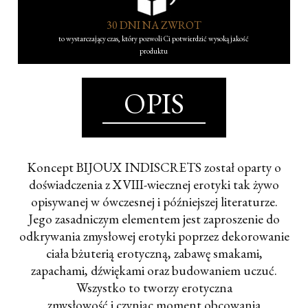
30 DNI NA ZWROT
to wystarczający czas, który pozwoli Ci potwierdzić wysoką jakość
produktu
OPIS
Koncept BIJOUX INDISCRETS został oparty o
doświadczenia z XVIII-wiecznej erotyki tak żywo
opisywanej w ówczesnej i późniejszej literaturze.
Jego zasadniczym elementem jest zaproszenie do
odkrywania zmysłowej erotyki poprzez dekorowanie
ciała bżuterią erotyczną, zabawę smakami,
zapachami, dźwiękami oraz budowaniem uczuć.
Wszystko to tworzy erotyczna
zmysłowość i czyniąc moment obcowania