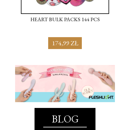
S
HEART BULK PACKS 144 PCS
SU
174,99 ZŁ
BLOG