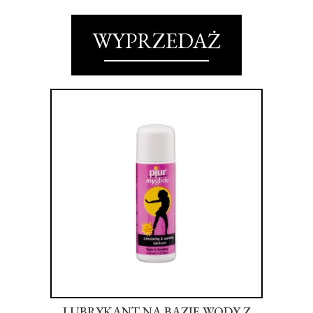
WYPRZEDAŻ
 XL
LUBRYKANT NA BAZIE WODY Z
WI