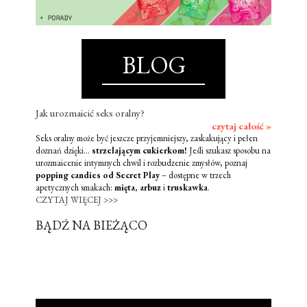
BLOG
Jak urozmaicić seks oralny?
czytaj całość »
Seks oralny może być jeszcze przyjemniejszy, zaskakujący i pełen
doznań dzięki...
strzelającym cukierkom!
Jeśli szukasz sposobu na
urozmaicenie intymnych chwil i rozbudzenie zmysłów, poznaj
popping candies od Secret Play
– dostępne w trzech
apetycznych smakach:
mięta
,
arbuz
i
truskawka
.
CZYTAJ WIĘCEJ >>>
BĄDŹ NA BIEŻĄCO