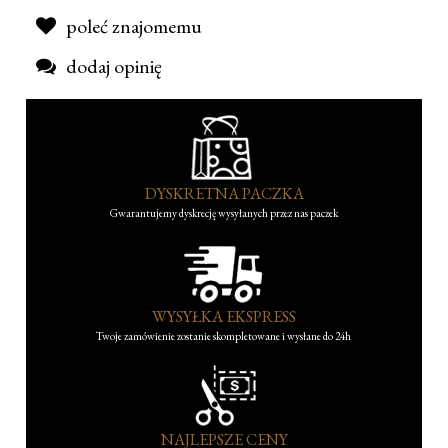
poleć znajomemu
dodaj opinię
DYSKRETNA PACZKA
Gwarantujemy dyskrecję wysyłanych przez nas paczek
WYSYŁKA EKSPRESS
Twoje zamówienie zostanie skompletowane i wysłane do 24h
NAJLEPSZE CENY