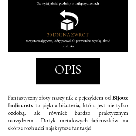
Najwyżej jakości produkty w najlepszych cenach
30 DNI NA ZWROT
to wystarczający czas, który pozwoli Ci potwierdzić wysoką jakość
produktu
OPIS
Fantastyczny złoty naszyjnik z pejczykiem od
Bijoux
Indiscrets
to piękna biżuteria, która jest nie tylko
ozdobą, ale również bardzo praktycznym
narzędziem... Dotyk metalowych łańcuszków na
skórze rozbudzi najskrytsze fantazje!