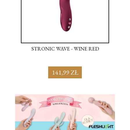
NK
STRONIC WAVE - WINE RED
S
141,99 ZŁ