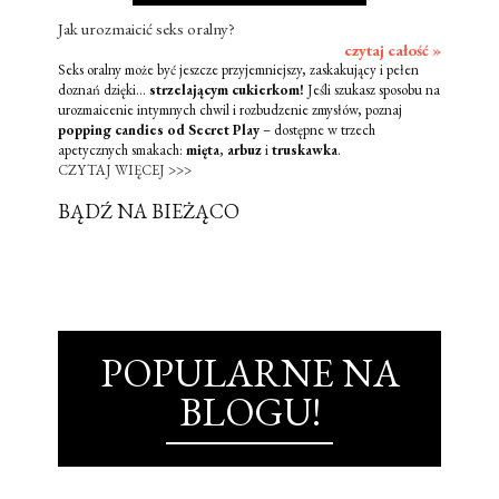
Jak urozmaicić seks oralny?
czytaj całość »
Seks oralny może być jeszcze przyjemniejszy, zaskakujący i pełen
doznań dzięki...
strzelającym cukierkom!
Jeśli szukasz sposobu na
urozmaicenie intymnych chwil i rozbudzenie zmysłów, poznaj
popping candies od Secret Play
– dostępne w trzech
apetycznych smakach:
mięta
,
arbuz
i
truskawka
.
CZYTAJ WIĘCEJ >>>
BĄDŹ NA BIEŻĄCO
POPULARNE NA
BLOGU!