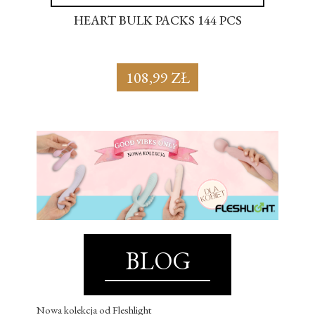
S
HEART BULK PACKS 144 PCS
SU
108,99 ZŁ
BLOG
Nowa kolekcja od Fleshlight