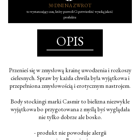
30 DNI NA ZWROT
to wystarczający czas, który pozwoli Ci potwierdzić wysoką jakość
produktu
OPIS
Przenieś się w zmysłową krainę uwodzenia i rozkoszy
cielesnych. Spraw by każda chwila była wyjątkowa i
przepełniona zmysłowością i erotycznym nastrojem.
Body stockingi marki Casmir to bielizna niezwykle
wyjątkowa bo przygotowana z myślą byś wyglądała
nie tylko dobrze ale bosko.
- produkt nie powoduje alergii