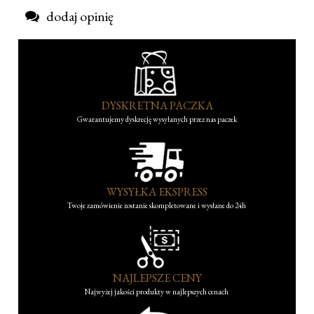
dodaj opinię
DYSKRETNA PACZKA
Gwarantujemy dyskrecję wysyłanych przez nas paczek
WYSYŁKA EKSPRESS
Twoje zamówienie zostanie skompletowane i wysłane do 24h
NAJLEPSZE CENY
Najwyżej jakości produkty w najlepszych cenach