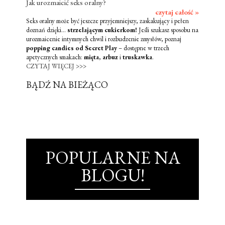
Jak urozmaicić seks oralny?
czytaj całość »
Seks oralny może być jeszcze przyjemniejszy, zaskakujący i pełen
doznań dzięki...
strzelającym cukierkom!
Jeśli szukasz sposobu na
urozmaicenie intymnych chwil i rozbudzenie zmysłów, poznaj
popping candies od Secret Play
– dostępne w trzech
apetycznych smakach:
mięta
,
arbuz
i
truskawka
.
CZYTAJ WIĘCEJ >>>
BĄDŹ NA BIEŻĄCO
POPULARNE NA
BLOGU!