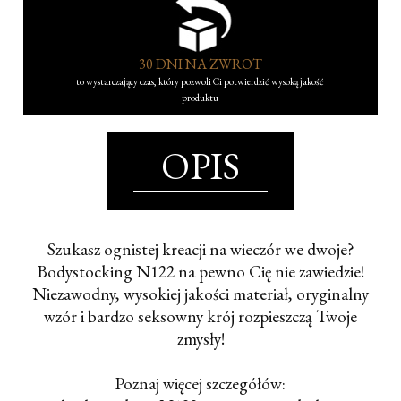
30 DNI NA ZWROT
to wystarczający czas, który pozwoli Ci potwierdzić wysoką jakość
produktu
OPIS
Szukasz ognistej kreacji na wieczór we dwoje?
Bodystocking N122 na pewno Cię nie zawiedzie!
Niezawodny, wysokiej jakości materiał, oryginalny
wzór i bardzo seksowny krój rozpieszczą Twoje
zmysły!
Poznaj więcej szczegółów: