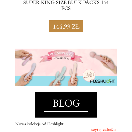
SUPER KING SIZE BULK PACKS 144
BL
PCS
144,99 ZŁ
BLOG
Nowa kolekcja od Fleshlight
czytaj całość »