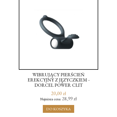
OWA
WIBRUJĄCY PIERŚCIEŃ
BI
ATE
EREKCYJNY Z JĘZYCZKIEM -
DORCEL POWER CLIT
20,00 zł
28,99 zł
Najniższa cena:
DO KOSZYKA