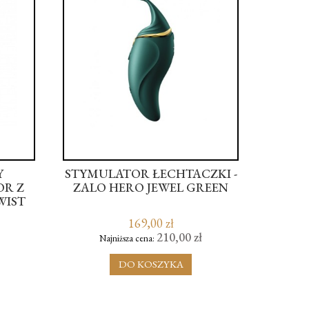
Y
STYMULATOR ŁECHTACZKI -
BU
OR Z
ZALO HERO JEWEL GREEN
RÓŻ
WIST
169,00 zł
210,00 zł
Najniższa cena:
N
DO KOSZYKA