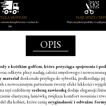
YŁKA EKSPRESS
NAJLEPSZE CEN
 zostanie skompletowane i wysłane do
Najwyżej jakości produkty w najlepsz
24h
OPIS
y z krótkim golfem, które przyciąga spojrzenia i podk
oraz odkryte plecy nadają całości zmysłowego i nowoczesne
y materiał
doskonale przylega do sylwetki, podkreślając jej 
h z nowoczesnym patternem tworzy efekt lekkości i wyjąt
 na szyi ozdobiony
srebrną zawieszką
dodaje elegancji i biż
enie elastyczną lamówką zwiększa komfort noszenia i trwa
el dla kobiet, które cenią
oryginalność i odważne form