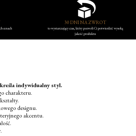
Y
30 DNI NA ZWROT
ych cenach
to wystarczający czas, który pozwoli Ci potwierdzić wysoką
jakość produktu
reśla indywidualny styl.
go charakteru.
kształty.
kowego designu.
uteryjnego akcentu.
łość.
y
.