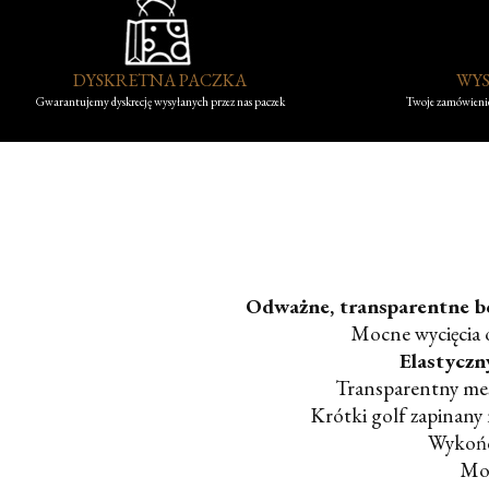
DYSKRETNA PACZKA
WYS
Gwarantujemy dyskrecję wysyłanych przez nas paczek
Twoje zamówienie
Odważne, transparentne bod
Mocne wycięcia 
Elastyczn
Transparentny mes
Krótki golf zapinany
Wykończ
Mod