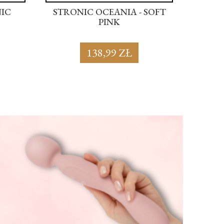
NIC
STRONIC OCEANIA - SOFT
STRON
PINK
138,99 ZŁ