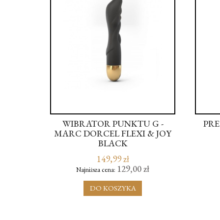
TAW
WIBRATOR PUNKTU G -
PRE
EJ -
MARC DORCEL FLEXI & JOY
ADIES
BLACK
149,99 zł
zł
129,00 zł
Najniższa cena:
DO KOSZYKA