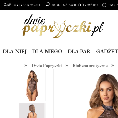
WYSYŁKA W 24H
30 DNI NA ZWROT TOWARU
FACE
DLA NIEJ
DLA NIEGO
DLA PAR
GADŻET
»
»
»
Dwie Papryczki
Bielizna erotyczna