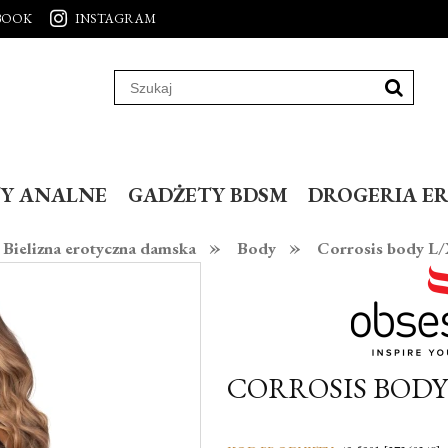
BOOK
INSTAGRAM
Y ANALNE
GADŻETY BDSM
DROGERIA E
»
»
Bielizna erotyczna damska
Body
Corrosis body L
CORROSIS BODY