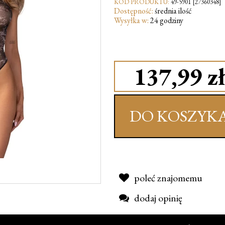
KOD PRODUKTU:
49-5901 [27360348]
Dostępność:
średnia ilość
Wysyłka w:
24 godziny
137,99 zł
DO KOSZYK
poleć znajomemu
dodaj opinię