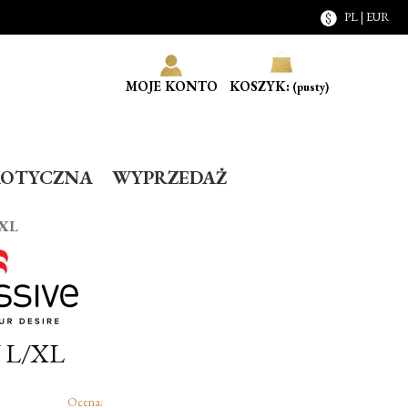
PL | EUR
MOJE KONTO
KOSZYK:
(pusty)
ROTYCZNA
WYPRZEDAŻ
/XL
 L/XL
Ocena: