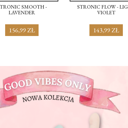
STRONIC SMOOTH -
STRONIC FLOW - LI
LAVENDER
VIOLET
156,99 ZŁ
143,99 ZŁ