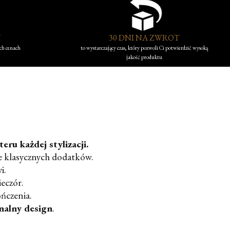
Y
30 DNI NA ZWROT
ych cenach
to wystarczający czas, który pozwoli Ci potwierdzić wysoką
jakość produktu
ru każdej stylizacji.
le klasycznych dodatków.
i.
eczór.
ńczenia.
nalny design
.