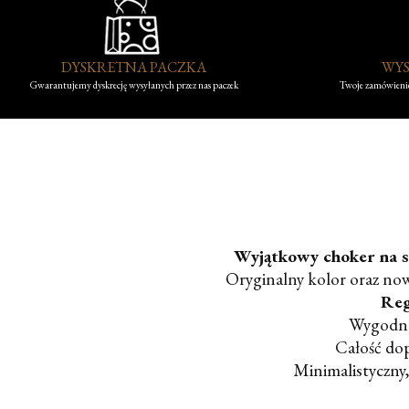
DYSKRETNA PACZKA
WYS
Gwarantujemy dyskrecję wysyłanych przez nas paczek
Twoje zamówienie
Wyjątkowy choker na sze
Oryginalny kolor oraz nowo
Reg
Wygodne 
Całość do
Minimalistyczny,