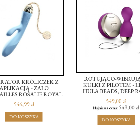
ROTUJĄCO-WIBRUJ
RATOR KRÓLICZEK Z
KULKI Z PILOTEM - 
APLIKACJĄ - ZALO
HULA BEADS, DEEP R
AILLES ROSALIE ROYAL
BLUE
549,00 zł
546,99 zł
549,00 zł
Najniższa cena:
DO KOSZYKA
DO KOSZYKA