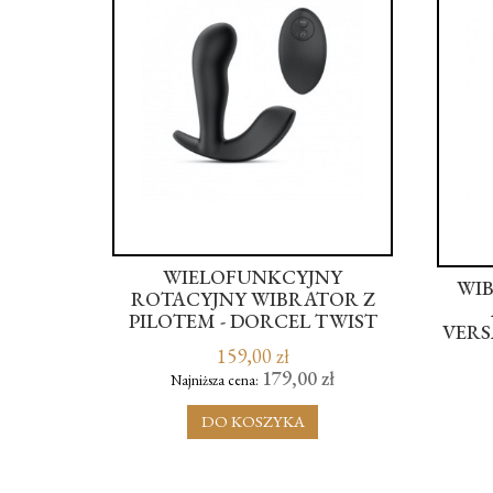
EL
WIELOFUNKCYJNY
WIB
LD
ROTACYJNY WIBRATOR Z
PILOTEM - DORCEL TWIST
VERS
DELIGHT
159,00 zł
zł
179,00 zł
Najniższa cena:
DO KOSZYKA