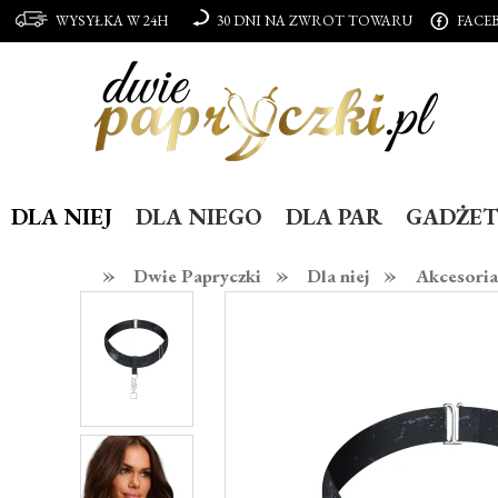
WYSYŁKA W 24H
30 DNI NA ZWROT TOWARU
FACE
DLA NIEJ
DLA NIEGO
DLA PAR
GADŻET
»
»
»
Dwie Papryczki
Dla niej
Akcesoria