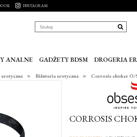
BOOK
INSTAGRAM
Y ANALNE
GADŻETY BDSM
DROGERIA E
»
»
 erotyczne
Biżuteria erotyczna
Corrosis choker O/
CORROSIS CHOK