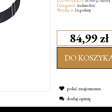
KOD PRODUKTU:
49-5949 [27360349]
Dostępność:
średnia ilość
Wysyłka w:
24 godziny
84,99 zł
DO KOSZYK
poleć znajomemu
dodaj opinię