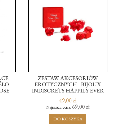
ĄCE
ZESTAW AKCESORIÓW
LELO
EROTYCZNYCH - BIJOUX
SPÓ
OSE
INDISCRETS HAPPILY EVER
AFTER RED LABEL
49,00 zł
69,00 zł
Najniższa cena:
N
DO KOSZYKA