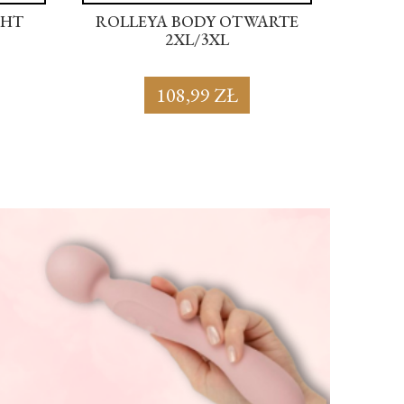
GHT
ROLLEYA BODY OTWARTE
ROLL
2XL/3XL
108,99 ZŁ