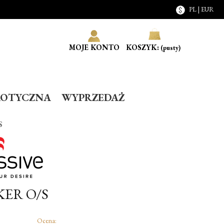
PL | EUR
MOJE KONTO
KOSZYK:
(pusty)
ROTYCZNA
WYPRZEDAŻ
S
ER O/S
Ocena: