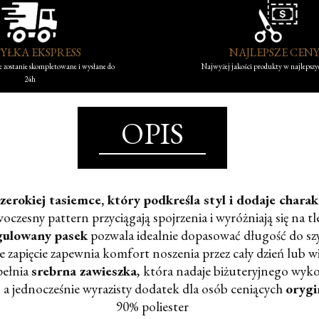
YŁKA EKSPRESS
NAJLEPSZE CEN
 zostanie skompletowane i wysłane do
Najwyżej jakości produkty w najlepsz
24h
OPIS
rokiej tasiemce, który podkreśla styl i dodaje charakte
czesny pattern przyciągają spojrzenia i wyróżniają się na t
ulowany pasek
pozwala idealnie dopasować długość do szy
zapięcie zapewnia komfort noszenia przez cały dzień lub wi
pełnia
srebrna zawieszka
, która nadaje biżuteryjnego wyko
 a jednocześnie wyrazisty dodatek dla osób ceniących
orygi
90% poliester