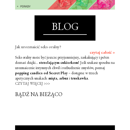
BLOG
Jak urozmaicić seks oralny?
czytaj całość »
Seks oralny może być jeszcze przyjemniejszy, zaskakujący i pełen
doznań dzięki...
strzelającym cukierkom!
Jeśli szukasz sposobu na
urozmaicenie intymnych chwil i rozbudzenie zmysłów, poznaj
popping candies od Secret Play
– dostępne w trzech
apetycznych smakach:
mięta
,
arbuz
i
truskawka
.
CZYTAJ WIĘCEJ >>>
BĄDŹ NA BIEŻĄCO