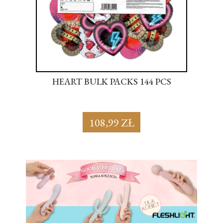
S
HEART BULK PACKS 144 PCS
SU
108,99 ZŁ