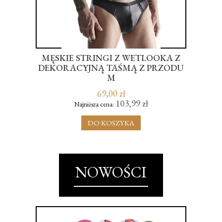
MĘSKIE STRINGI Z WETLOOKA Z
AVE
DEKORACYJNĄ TAŚMĄ Z PRZODU
ER
M
RA
69,00 zł
103,99 zł
Najniższa cena:
DO KOSZYKA
NOWOŚCI