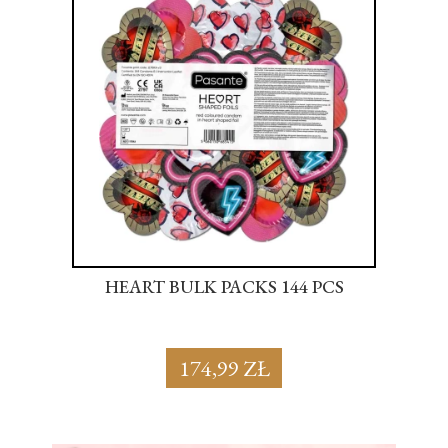
S
HEART BULK PACKS 144 PCS
SU
174,99 ZŁ