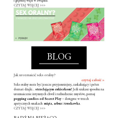
i głębszej więzi w związku.
CZYTAJ WIĘCEJ >>>
BLOG
Jak urozmaicić seks oralny?
czytaj całość »
Seks oralny może być jeszcze przyjemniejszy, zaskakujący i pełen
doznań dzięki...
strzelającym cukierkom!
Jeśli szukasz sposobu na
urozmaicenie intymnych chwil i rozbudzenie zmysłów, poznaj
popping candies od Secret Play
– dostępne w trzech
apetycznych smakach:
mięta
,
arbuz
i
truskawka
.
CZYTAJ WIĘCEJ >>>
BĄDŹ NA BIEŻĄCO