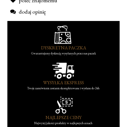
poleć znajomemu
dodaj opinię
DYSKRETNA PACZKA
Gwarantujemy dyskrecję wysyłanych przez nas paczek
WYSYŁKA EKSPRESS
Twoje zamówienie zostanie skompletowane i wysłane do 24h
NAJLEPSZE CENY
Najwyżej jakości produkty w najlepszych cenach