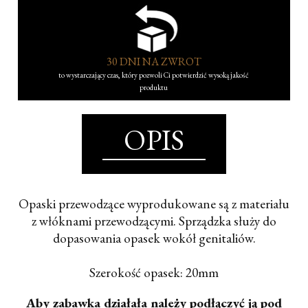
30 DNI NA ZWROT
to wystarczający czas, który pozwoli Ci potwierdzić wysoką jakość
produktu
OPIS
Opaski przewodzące wyprodukowane są z materiału
z włóknami przewodzącymi. Sprządzka służy do
dopasowania opasek wokół genitaliów.
Szerokość opasek: 20mm
Aby zabawka działała należy podłączyć ją pod