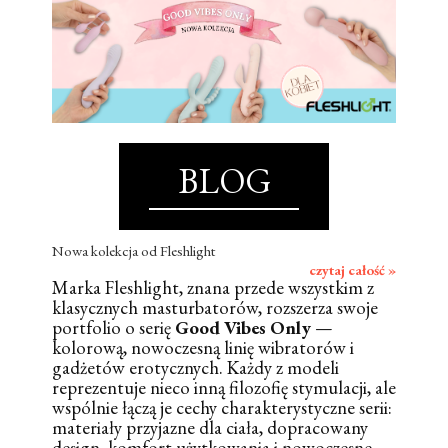
BLOG
Nowa kolekcja od Fleshlight
czytaj całość »
Marka Fleshlight, znana przede wszystkim z
klasycznych masturbatorów, rozszerza swoje
portfolio o serię
Good Vibes Only
—
kolorową, nowoczesną linię wibratorów i
gadżetów erotycznych. Każdy z modeli
reprezentuje nieco inną filozofię stymulacji, ale
wspólnie łączą je cechy charakterystyczne serii:
materiały przyjazne dla ciała, dopracowany
design, komfort użytkowania i nowoczesne