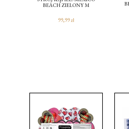
B
BEACH ZIELONY M
ł
99,99 zł