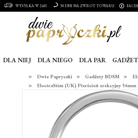
WYSYŁKA W 24H
30 DNI NA ZWROT TOWARU
FACE
DLA NIEJ
DLA NIEGO
DLA PAR
GADŻET
»
»
»
Dwie Papryczki
Gadżety BDSM
El
»
ElectraStim (UK) Pierścień erekcyjny 56mm