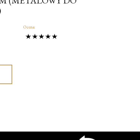
MM (METALOWY DO
)
Ocena: