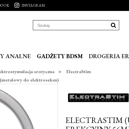
BOOK
INSTAGRAM
Y ANALNE
GADŻETY BDSM
DROGERIA E
»
ektrostymulacja erotyczna
ElectraStim
 (metalowy do elektroseksu)
ELECTRASTIM (