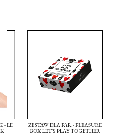
 - LE
ZESTAW DLA PAR - PLEASURE
MASA
CK
BOX LET'S PLAY TOGETHER
KSZT