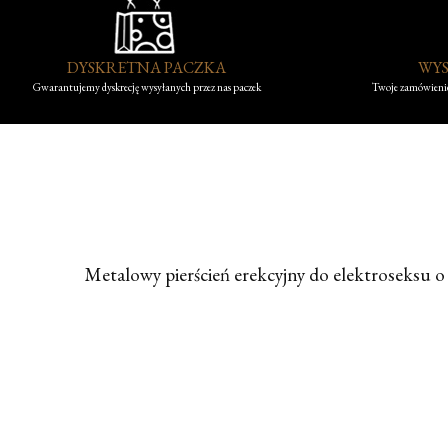
DYSKRETNA PACZKA
WYS
Gwarantujemy dyskrecję wysyłanych przez nas paczek
Twoje zamówienie
Metalowy pierścień erekcyjny do elektroseksu o