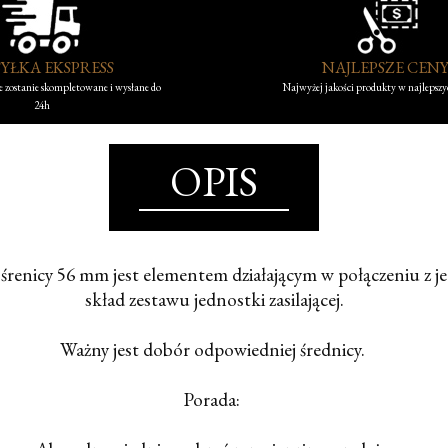
YŁKA EKSPRESS
NAJLEPSZE CEN
 zostanie skompletowane i wysłane do
Najwyżej jakości produkty w najlepsz
24h
OPIS
 śrenicy 56 mm jest elementem działającym w połączeniu z j
skład zestawu jednostki zasilającej.
Ważny jest dobór odpowiedniej średnicy.
Porada: