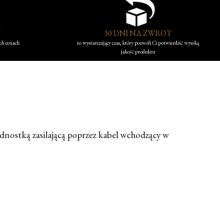
Y
30 DNI NA ZWROT
ych cenach
to wystarczający czas, który pozwoli Ci potwierdzić wysoką
jakość produktu
ednostką zasilającą poprzez kabel wchodzący w