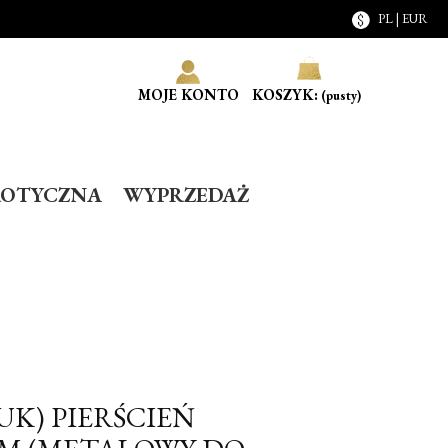
PL | EUR
MOJE KONTO
KOSZYK:
(pusty)
ROTYCZNA
WYPRZEDAŻ
UK) PIERŚCIEŃ