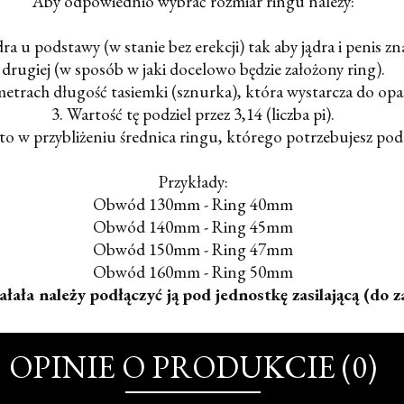
Aby odpowiednio wybrać rozmiar ringu należy:
a u podstawy (w stanie bez erekcji) tak aby jądra i penis zna
drugiej (w sposób w jaki docelowo będzie założony ring).
metrach długość tasiemki (sznurka), która wystarcza do opa
3. Wartość tę podziel przez 3,14 (liczba pi).
to w przybliżeniu średnica ringu, którego potrzebujesz po
Przykłady:
Obwód 130mm - Ring 40mm
Obwód 140mm - Ring 45mm
Obwód 150mm - Ring 47mm
Obwód 160mm - Ring 50mm
łała należy podłączyć ją pod jednostkę zasilającą (do 
OPINIE O PRODUKCIE (0)