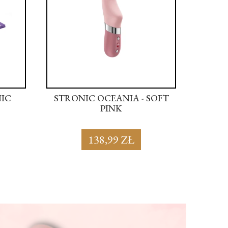
NIC
STRONIC OCEANIA - SOFT
STRON
PINK
138,99 ZŁ