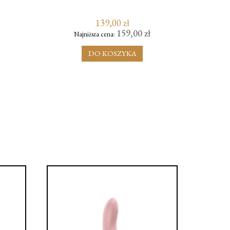
MOON
139,00 zł
159,00 zł
Najniższa cena:
N
DO KOSZYKA