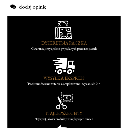
dodaj opinię
DYSKRETNA PACZKA
Gwarantujemy dyskrecję wysyłanych przez nas paczek
WYSYŁKA EKSPRESS
Twoje zamówienie zostanie skompletowane i wysłane do 24h
NAJLEPSZE CENY
Najwyżej jakości produkty w najlepszych cenach