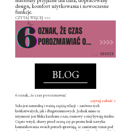
materiały przyjazne dla ciała, dopracowany
design, komfort użytkowania i nowoczesne
funkcje.
CZYTAJ WIĘCEJ >>>
BLOG
6 oznak, że czas porozmawiać
czytaj całość »
Seks jest naturalną i ważną częścią relacji – zarówno tych
krótkotrwałych, jak i długoterminowych. Jednak mimo że
intymność jest bliska każdemu z nas, rozmowy o niej bywają trudne.
Często wstyd, obawy przed oceną czy po prostu brak nawyku
komunikowania swoich potrzeb sprawiają, że zamiatamy temat pod