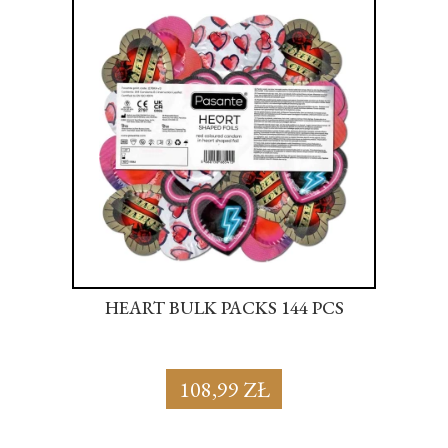
S
HEART BULK PACKS 144 PCS
SU
108,99 ZŁ