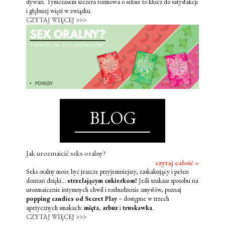
dywan. Tymczasem szczera rozmowa o seksie to klucz do satysfakcji
i głębszej więzi w związku.
CZYTAJ WIĘCEJ >>>
BLOG
Jak urozmaicić seks oralny?
czytaj całość »
Seks oralny może być jeszcze przyjemniejszy, zaskakujący i pełen
doznań dzięki...
strzelającym cukierkom!
Jeśli szukasz sposobu na
urozmaicenie intymnych chwil i rozbudzenie zmysłów, poznaj
popping candies od Secret Play
– dostępne w trzech
apetycznych smakach:
mięta
,
arbuz
i
truskawka
.
CZYTAJ WIĘCEJ >>>