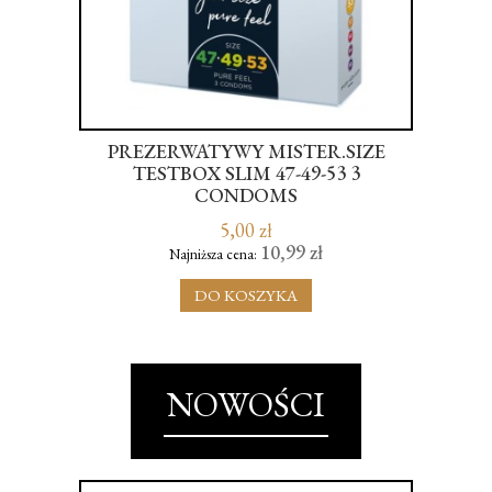
PREZERWATYWY MISTER.SIZE
AL
H -
TESTBOX SLIM 47-49-53 3
A
CONDOMS
W
5,00 zł
10,99 zł
Najniższa cena:
DO KOSZYKA
NOWOŚCI