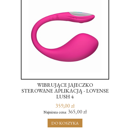
 -
WIBRUJĄCE JAJECZKO
AU
EME
STEROWANE APLIKACJĄ - LOVENSE
LUSH 4
359,00 zł
365,00 zł
Najniższa cena:
DO KOSZYKA