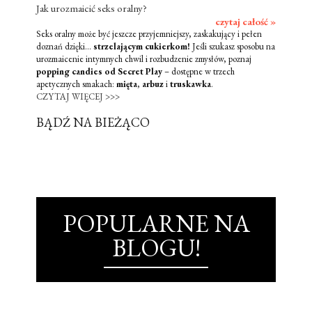
Jak urozmaicić seks oralny?
czytaj całość »
Seks oralny może być jeszcze przyjemniejszy, zaskakujący i pełen
doznań dzięki...
strzelającym cukierkom!
Jeśli szukasz sposobu na
urozmaicenie intymnych chwil i rozbudzenie zmysłów, poznaj
popping candies od Secret Play
– dostępne w trzech
apetycznych smakach:
mięta
,
arbuz
i
truskawka
.
CZYTAJ WIĘCEJ >>>
BĄDŹ NA BIEŻĄCO
POPULARNE NA
BLOGU!