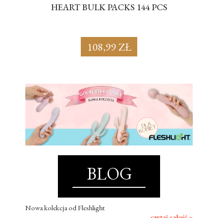
S
HEART BULK PACKS 144 PCS
SU
108,99 ZŁ
BLOG
Nowa kolekcja od Fleshlight
czytaj całość »