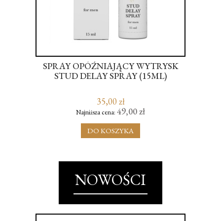
M
SPRAY OPÓŹNIAJĄCY WYTRYSK
FFS
STUD DELAY SPRAY (15ML)
S
35,00 zł
49,00 zł
Najniższa cena:
DO KOSZYKA
NOWOŚCI