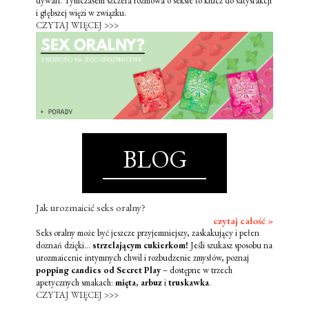
dywan. Tymczasem szczera rozmowa o seksie to klucz do satysfakcji
i głębszej więzi w związku.
CZYTAJ WIĘCEJ >>>
BLOG
Jak urozmaicić seks oralny?
czytaj całość »
Seks oralny może być jeszcze przyjemniejszy, zaskakujący i pełen
doznań dzięki...
strzelającym cukierkom!
Jeśli szukasz sposobu na
urozmaicenie intymnych chwil i rozbudzenie zmysłów, poznaj
popping candies od Secret Play
– dostępne w trzech
apetycznych smakach:
mięta
,
arbuz
i
truskawka
.
CZYTAJ WIĘCEJ >>>