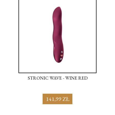
NK
STRONIC WAVE - WINE RED
S
141,99 ZŁ