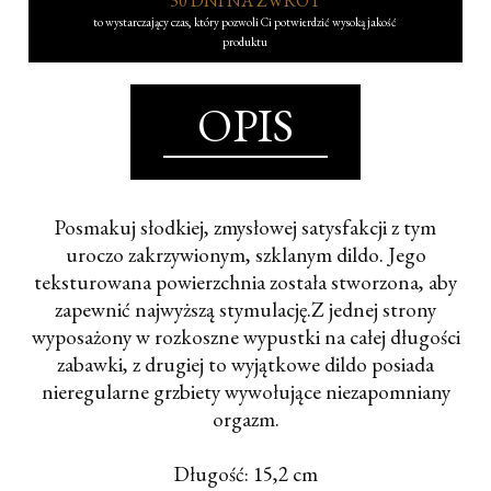
30 DNI NA ZWROT
to wystarczający czas, który pozwoli Ci potwierdzić wysoką jakość
produktu
OPIS
Posmakuj słodkiej, zmysłowej satysfakcji z tym
uroczo zakrzywionym, szklanym dildo. Jego
teksturowana powierzchnia została stworzona, aby
zapewnić najwyższą stymulację.
Z jednej strony
wyposażony w rozkoszne wypustki na całej długości
zabawki, z drugiej to wyjątkowe dildo posiada
nieregularne grzbiety wywołujące niezapomniany
orgazm.
Długość: 15,2 cm