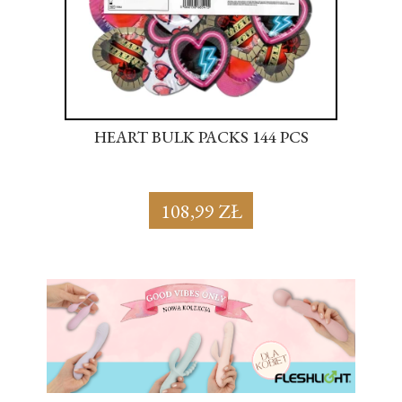
S
HEART BULK PACKS 144 PCS
SU
108,99 ZŁ