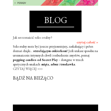
BLOG
Jak urozmaicić seks oralny?
czytaj całość »
Seks oralny może być jeszcze przyjemniejszy, zaskakujący i pełen
doznań dzięki...
strzelającym cukierkom!
Jeśli szukasz sposobu na
urozmaicenie intymnych chwil i rozbudzenie zmysłów, poznaj
popping candies od Secret Play
– dostępne w trzech
apetycznych smakach:
mięta
,
arbuz
i
truskawka
.
CZYTAJ WIĘCEJ >>>
BĄDŹ NA BIEŻĄCO