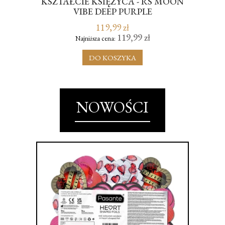
GHT
KSZTAŁCIE KSIĘŻYCA - RS MOON
KS
VIBE DEEP PURPLE
119,99 zł
119,99 zł
Najniższa cena:
DO KOSZYKA
NOWOŚCI