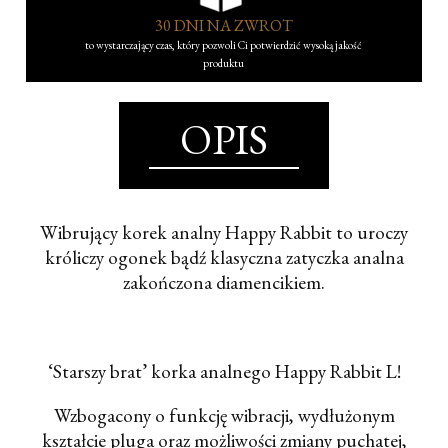
30 DNI NA ZWROT
to wystarczający czas, który pozwoli Ci potwierdzić wysoką jakość
produktu
OPIS
Wibrujący korek analny Happy Rabbit to uroczy
króliczy ogonek bądź klasyczna zatyczka analna
zakończona diamencikiem.
‘Starszy brat’ korka analnego Happy Rabbit L!
Wzbogacony o funkcję wibracji, wydłużonym
kształcie pluga oraz możliwości zmiany puchatej,