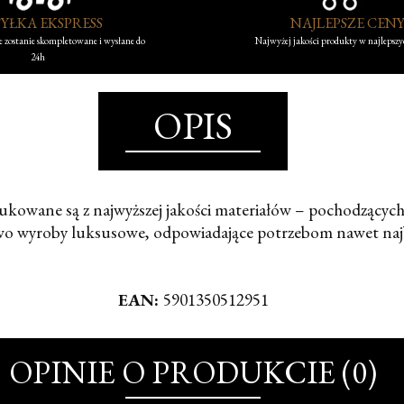
YŁKA EKSPRESS
NAJLEPSZE CEN
 zostanie skompletowane i wysłane do
Najwyżej jakości produkty w najlepsz
24h
OPIS
ukowane są z najwyższej jakości materiałów – pochodzących z
wo wyroby luksusowe, odpowiadające potrzebom nawet naj
EAN:
5901350512951
OPINIE O PRODUKCIE (0)