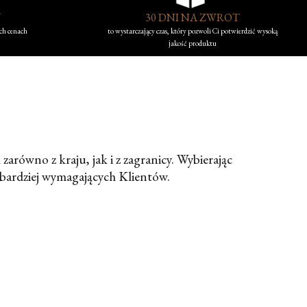
Y
30 DNI NA ZWROT
ych cenach
to wystarczający czas, który pozwoli Ci potwierdzić wysoką
jakość produktu
arówno z kraju, jak i z zagranicy. Wybierając
bardziej wymagających Klientów.