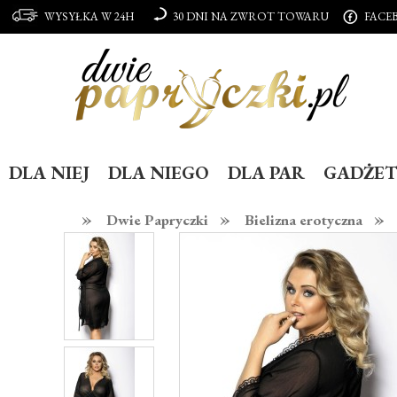
WYSYŁKA W 24H
30 DNI NA ZWROT TOWARU
FACE
DLA NIEJ
DLA NIEGO
DLA PAR
GADŻET
»
»
»
Dwie Papryczki
Bielizna erotyczna