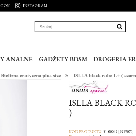
BOOK
INSTAGRAM
Y ANALNE
GADŻETY BDSM
DROGERIA E
»
Bielizna erotyczna plus size
ISLLA black robe L+ ( czarn
ISLLA BLACK RO
)
KOD PRODUKTU:
51-00049 [9919070]