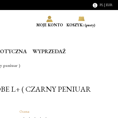
PL | EUR
MOJE KONTO
KOSZYK:
(pusty)
ROTYCZNA
WYPRZEDAŻ
y peniuar )
BE L+ ( CZARNY PENIUAR
Ocena: