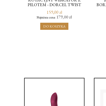
FF
PILOTEM - DORCEL TWIST
BOR
DELIGHT
159,00 zł
ł
179,00 zł
Najniższa cena:
DO KOSZYKA