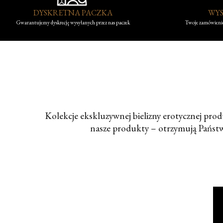
DYSKRETNA PACZKA
WYS
Gwarantujemy dyskrecję wysyłanych przez nas paczek
Twoje zamówienie
Kolekcje ekskluzywnej bielizny erotycznej prod
nasze produkty – otrzymują Państ