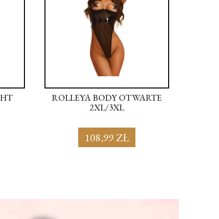
GHT
ROLLEYA BODY OTWARTE
ROLL
2XL/3XL
108,99 ZŁ