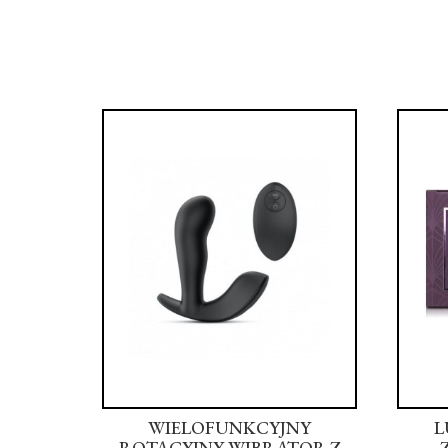
APPY
WIELOFUNKCYJNY
L
WATER
ROTACYJNY WIBRATOR Z