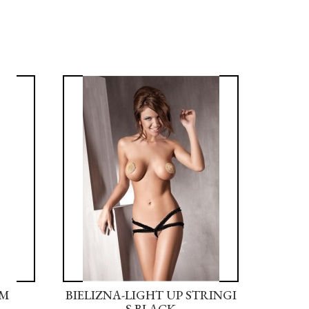
/M
BIELIZNA-LIGHT UP STRINGI
WIBR
S BLACK
PENIS