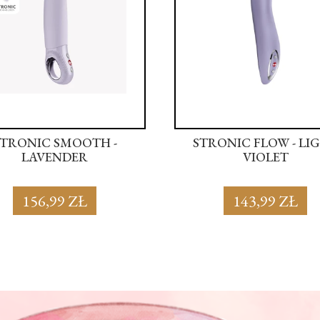
STRONIC SMOOTH -
STRONIC FLOW - LI
LAVENDER
VIOLET
156,99 ZŁ
143,99 ZŁ