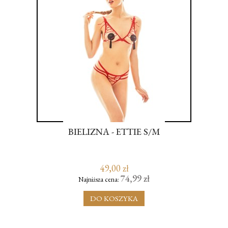
BIELIZNA - ETTIE S/M
MA
KTU
RI
N
49,00 zł
74,99 zł
Najniższa cena:
DO KOSZYKA