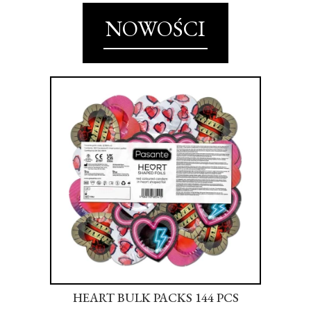
NOWOŚCI
S
HEART BULK PACKS 144 PCS
SU