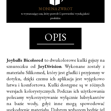
30 DNI NA ZWROT
to wystarczający czas, który pozwoli Ci potwierdzić wysoką jakość
produktu
OPIS
Joyballs Bicolored
to dwukolorowe kulki gejszy na
sznureczku od
JoyDivision
. Wykonane zostały z
materiału Silikomed, który jest gładki i przyjemny w
dotyku, dzięki czemu ich aplikacja jest wyjątkowo
łatwa i komfortowa. Kulki dostępne są w różnych
wersjach kolorystycznych. Podczas ich użytkowania
polecamy wykorzystywanie wyłącznie lubrykantów
na bazie wody, gdyż inne mogą spowodować
uszkodzenie materiału. Dobrym wyborem będzie żel