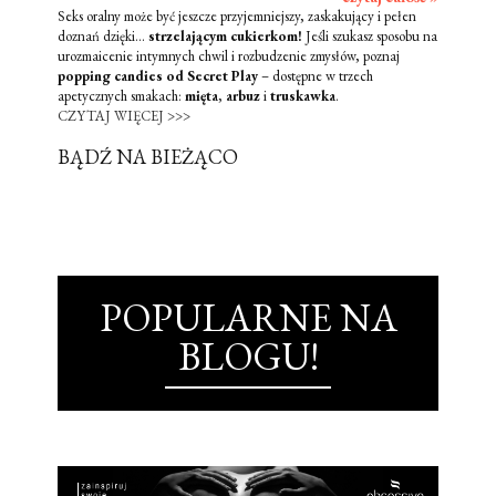
Seks oralny może być jeszcze przyjemniejszy, zaskakujący i pełen
doznań dzięki...
strzelającym cukierkom!
Jeśli szukasz sposobu na
urozmaicenie intymnych chwil i rozbudzenie zmysłów, poznaj
popping candies od Secret Play
– dostępne w trzech
apetycznych smakach:
mięta
,
arbuz
i
truskawka
.
CZYTAJ WIĘCEJ >>>
BĄDŹ NA BIEŻĄCO
POPULARNE NA
BLOGU!