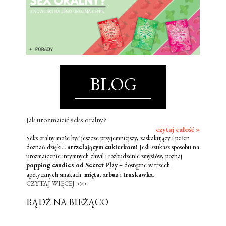
BLOG
Jak urozmaicić seks oralny?
czytaj całość »
Seks oralny może być jeszcze przyjemniejszy, zaskakujący i pełen
doznań dzięki...
strzelającym cukierkom!
Jeśli szukasz sposobu na
urozmaicenie intymnych chwil i rozbudzenie zmysłów, poznaj
popping candies od Secret Play
– dostępne w trzech
apetycznych smakach:
mięta
,
arbuz
i
truskawka
.
CZYTAJ WIĘCEJ >>>
BĄDŹ NA BIEŻĄCO