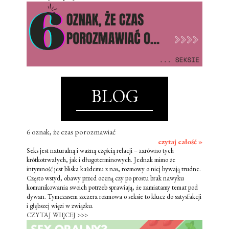
BLOG
6 oznak, że czas porozmawiać
czytaj całość »
Seks jest naturalną i ważną częścią relacji – zarówno tych
krótkotrwałych, jak i długoterminowych. Jednak mimo że
intymność jest bliska każdemu z nas, rozmowy o niej bywają trudne.
Często wstyd, obawy przed oceną czy po prostu brak nawyku
komunikowania swoich potrzeb sprawiają, że zamiatamy temat pod
dywan. Tymczasem szczera rozmowa o seksie to klucz do satysfakcji
i głębszej więzi w związku.
CZYTAJ WIĘCEJ >>>