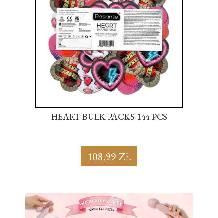
S
HEART BULK PACKS 144 PCS
SU
108,99 ZŁ