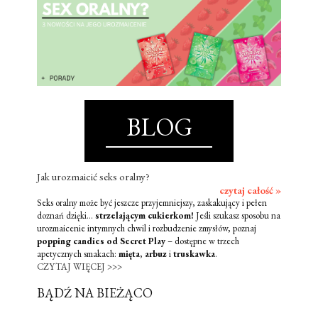
BLOG
Jak urozmaicić seks oralny?
czytaj całość »
Seks oralny może być jeszcze przyjemniejszy, zaskakujący i pełen
doznań dzięki...
strzelającym cukierkom!
Jeśli szukasz sposobu na
urozmaicenie intymnych chwil i rozbudzenie zmysłów, poznaj
popping candies od Secret Play
– dostępne w trzech
apetycznych smakach:
mięta
,
arbuz
i
truskawka
.
CZYTAJ WIĘCEJ >>>
BĄDŹ NA BIEŻĄCO