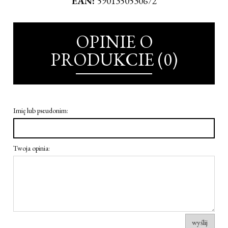
EAN:
5901350530672
OPINIE O
PRODUKCIE (0)
Imię lub pseudonim:
Twoja opinia:
wyślij