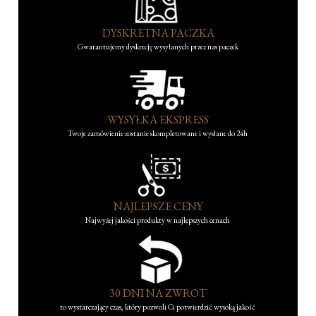
DYSKRETNA PACZKA
Gwarantujemy dyskrecję wysyłanych przez nas paczek
WYSYŁKA EKSPRESS
Twoje zamówienie zostanie skompletowane i wysłane do 24h
NAJLEPSZE CENY
Najwyżej jakości produkty w najlepszych cenach
30 DNI NA ZWROT
to wystarczający czas, który pozwoli Ci potwierdzić wysoką jakość