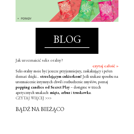
BLOG
Jak urozmaicić seks oralny?
czytaj całość »
Seks oralny może być jeszcze przyjemniejszy, zaskakujący i pełen
doznań dzięki...
strzelającym cukierkom!
Jeśli szukasz sposobu na
urozmaicenie intymnych chwil i rozbudzenie zmysłów, poznaj
popping candies od Secret Play
– dostępne w trzech
apetycznych smakach:
mięta
,
arbuz
i
truskawka
.
CZYTAJ WIĘCEJ >>>
BĄDŹ NA BIEŻĄCO