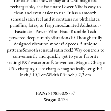
for bath and shower play and USB magnetic
rechargeable, the Fascinate Power Vibe is easy to
clean and even easier to use. It has a smooth,
sensual satin feel and it contains no phthalates,
paraffins, latex, or fragrance.Limited Addiction -
Fascinate - Power Vibe - PeachRumble Tech
powered deep rumbly vibrations10 Thoughtfully
designed vibration modes5 Speeds. 5 unique
patternsSmooth sensual satin feel2 Way controls to
conveniently and quickly get to your favorite
settingIPX7 waterproofConvenient Magna Charge
USB charging tech: charges magneticallyLength 4
inch / 10,1 cmWidth 0.9 inch / 2,3 cm
EAN:
819835028857
Waga:
0.133