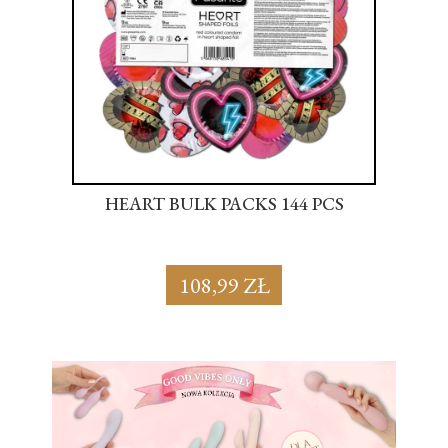
S
HEART BULK PACKS 144 PCS
SU
108,99 ZŁ