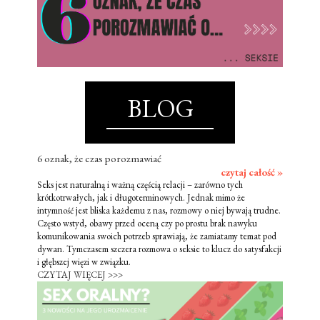
BLOG
6 oznak, że czas porozmawiać
czytaj całość »
Seks jest naturalną i ważną częścią relacji – zarówno tych
krótkotrwałych, jak i długoterminowych. Jednak mimo że
intymność jest bliska każdemu z nas, rozmowy o niej bywają trudne.
Często wstyd, obawy przed oceną czy po prostu brak nawyku
komunikowania swoich potrzeb sprawiają, że zamiatamy temat pod
dywan. Tymczasem szczera rozmowa o seksie to klucz do satysfakcji
i głębszej więzi w związku.
CZYTAJ WIĘCEJ >>>