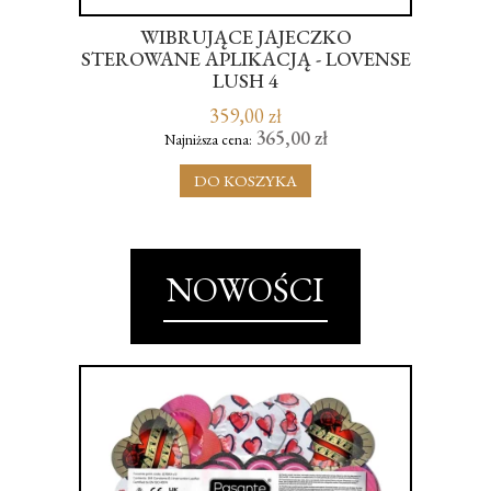
-
WIBRUJĄCE JAJECZKO
 ME
STEROWANE APLIKACJĄ - LOVENSE
KR
LUSH 4
359,00 zł
365,00 zł
Najniższa cena:
DO KOSZYKA
NOWOŚCI