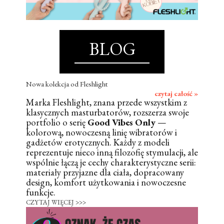
BLOG
Nowa kolekcja od Fleshlight
czytaj całość »
Marka Fleshlight, znana przede wszystkim z
klasycznych masturbatorów, rozszerza swoje
portfolio o serię
Good Vibes Only
—
kolorową, nowoczesną linię wibratorów i
gadżetów erotycznych. Każdy z modeli
reprezentuje nieco inną filozofię stymulacji, ale
wspólnie łączą je cechy charakterystyczne serii:
materiały przyjazne dla ciała, dopracowany
design, komfort użytkowania i nowoczesne
funkcje.
CZYTAJ WIĘCEJ >>>