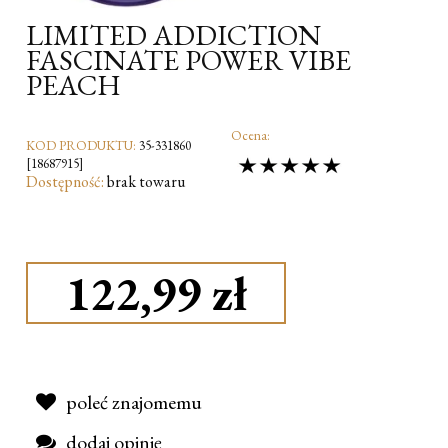
LIMITED ADDICTION
FASCINATE POWER VIBE
PEACH
Ocena:
KOD PRODUKTU:
35-331860
[18687915]
Dostępność:
brak towaru
122,99 zł
poleć znajomemu
dodaj opinię