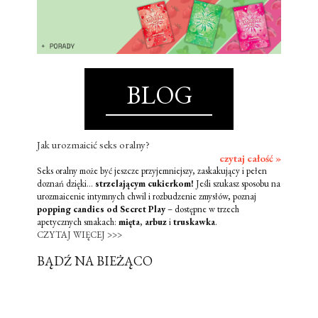
BLOG
Jak urozmaicić seks oralny?
czytaj całość »
Seks oralny może być jeszcze przyjemniejszy, zaskakujący i pełen
doznań dzięki...
strzelającym cukierkom!
Jeśli szukasz sposobu na
urozmaicenie intymnych chwil i rozbudzenie zmysłów, poznaj
popping candies od Secret Play
– dostępne w trzech
apetycznych smakach:
mięta
,
arbuz
i
truskawka
.
CZYTAJ WIĘCEJ >>>
BĄDŹ NA BIEŻĄCO