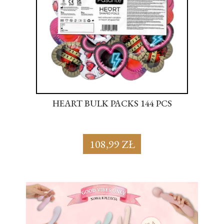
S
HEART BULK PACKS 144 PCS
SU
108,99 ZŁ