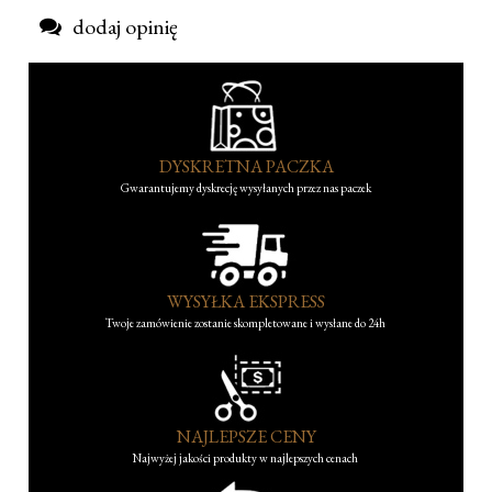
dodaj opinię
DYSKRETNA PACZKA
Gwarantujemy dyskrecję wysyłanych przez nas paczek
WYSYŁKA EKSPRESS
Twoje zamówienie zostanie skompletowane i wysłane do 24h
NAJLEPSZE CENY
Najwyżej jakości produkty w najlepszych cenach