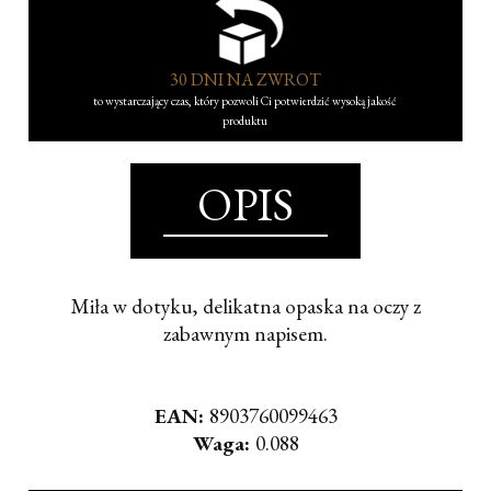
30 DNI NA ZWROT
to wystarczający czas, który pozwoli Ci potwierdzić wysoką jakość
produktu
OPIS
Miła w dotyku, delikatna opaska na oczy z
zabawnym napisem.
EAN:
8903760099463
Waga:
0.088