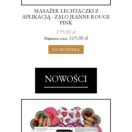
IE
MASAŻER ŁECHTACZKI Z
WIB
APLIKACJĄ - ZALO JEANNE ROUGE
D
OOR
PINK
199,00 zł
249,00 zł
Najniższa cena:
DO KOSZYKA
NOWOŚCI