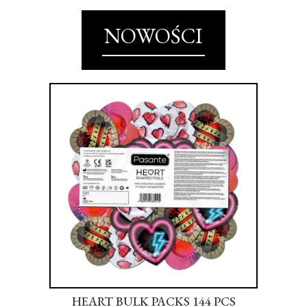
NOWOŚCI
S
HEART BULK PACKS 144 PCS
SU