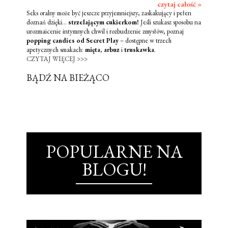
czytaj całość »
Seks oralny może być jeszcze przyjemniejszy, zaskakujący i pełen
doznań dzięki...
strzelającym cukierkom!
Jeśli szukasz sposobu na
urozmaicenie intymnych chwil i rozbudzenie zmysłów, poznaj
popping candies od Secret Play
– dostępne w trzech
apetycznych smakach:
mięta
,
arbuz
i
truskawka
.
CZYTAJ WIĘCEJ >>>
BĄDŹ NA BIEŻĄCO
POPULARNE NA
BLOGU!