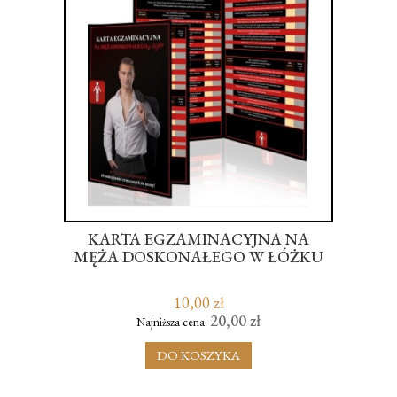
ŻER
KARTA EGZAMINACYJNA NA
WI
E
MĘŻA DOSKONAŁEGO W ŁÓŻKU
10,00 zł
20,00 zł
Najniższa cena:
DO KOSZYKA