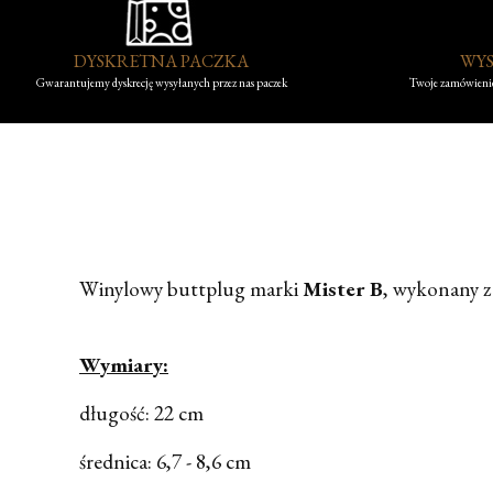
DYSKRETNA PACZKA
WYS
Gwarantujemy dyskrecję wysyłanych przez nas paczek
Twoje zamówienie
Winylowy buttplug marki
Mister B
, wykonany z
Wymiary:
długość:
22 cm
średnica: 6,7 - 8,6 cm