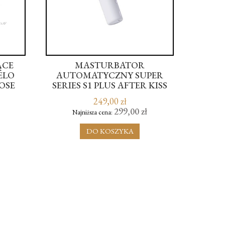
ĄCE
MASTURBATOR
KARTA
LELO
AUTOMATYCZNY SUPER
ŻONĘ
OSE
SERIES S1 PLUS AFTER KISS
249,00 zł
299,00 zł
Najniższa cena:
DO KOSZYKA