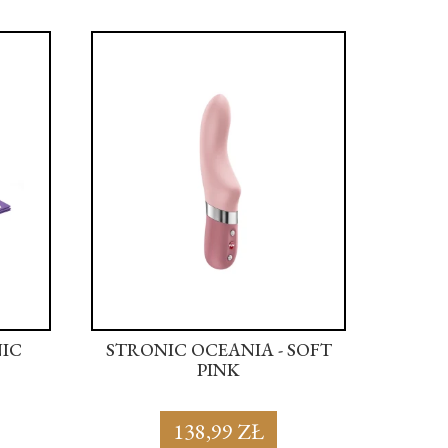
NIC
STRONIC OCEANIA - SOFT
STRON
PINK
138,99 ZŁ