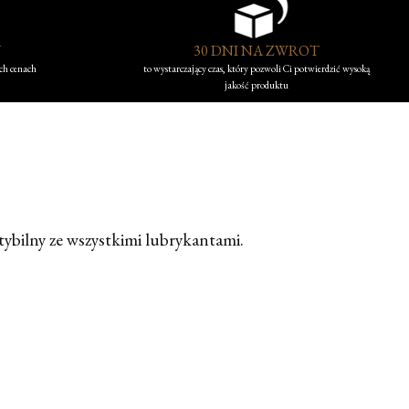
Y
30 DNI NA ZWROT
ych cenach
to wystarczający czas, który pozwoli Ci potwierdzić wysoką
jakość produktu
tybilny ze wszystkimi lubrykantami.