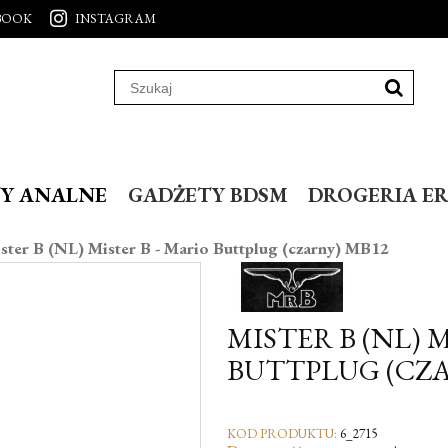
BOOK
INSTAGRAM
Y ANALNE
GADŻETY BDSM
DROGERIA E
ster B (NL) Mister B - Mario Buttplug (czarny) MB12
MISTER B (NL) 
BUTTPLUG (CZA
KOD PRODUKTU:
6_2715