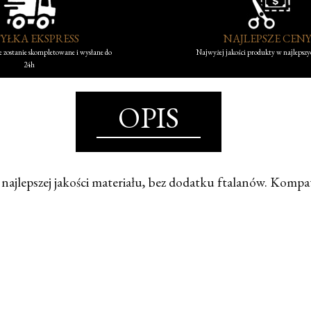
YŁKA EKSPRESS
NAJLEPSZE CEN
 zostanie skompletowane i wysłane do
Najwyżej jakości produkty w najlepsz
24h
OPIS
 najlepszej jakości materiału, bez dodatku ftalanów. Kompa