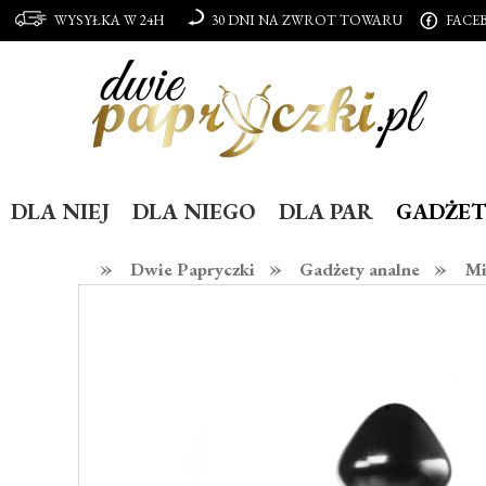
WYSYŁKA W 24H
30 DNI NA ZWROT TOWARU
FACE
DLA NIEJ
DLA NIEGO
DLA PAR
GADŻET
»
»
»
Dwie Papryczki
Gadżety analne
Mi