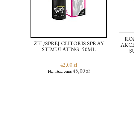
KARTA
RO
ŻEL/SPREJ-CLITORIS SPRAY
YCH
AKCE
STIMULATING- 50ML
S
42,00 zł
ł
45,00 zł
Najniższa cena: