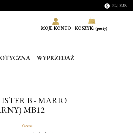
PL | EUR
MOJE KONTO
KOSZYK:
(pusty)
ROTYCZNA
WYPRZEDAŻ
MISTER B - MARIO
RNY) MB12
Ocena: