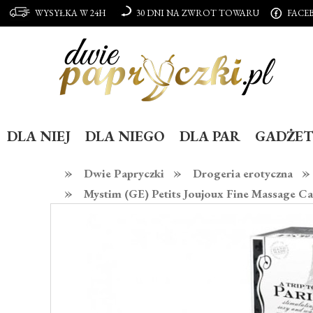
WYSYŁKA W 24H
30 DNI NA ZWROT TOWARU
FACE
DLA NIEJ
DLA NIEGO
DLA PAR
GADŻET
»
»
»
Dwie Papryczki
Drogeria erotyczna
»
Mystim (GE) Petits Joujoux Fine Massage Cand