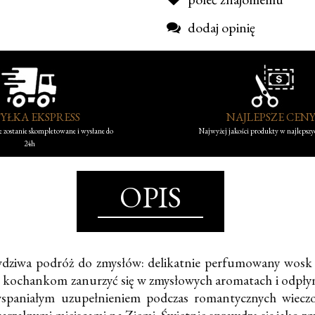
dodaj opinię
YŁKA EKSPRESS
NAJLEPSZE CEN
 zostanie skompletowane i wysłane do
Najwyżej jakości produkty w najlepsz
24h
OPIS
dziwa podróż do zmysłów: delikatnie perfumowany wosk t
ąc kochankom zanurzyć się w zmysłowych aromatach i odpłyn
wspaniałym uzupełnieniem podczas romantycznych wiecz