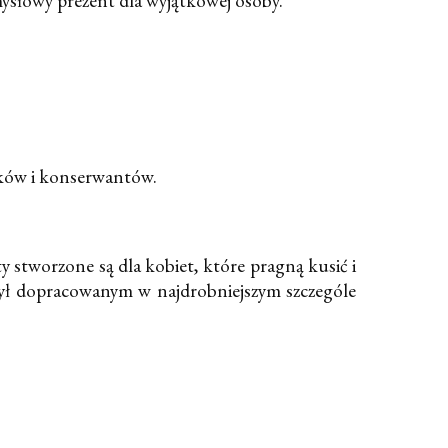
mysłowy prezent dla wyjątkowej osoby.
ików i konserwantów.
 stworzone są dla kobiet, które pragną kusić i
 był dopracowanym w najdrobniejszym szczególe