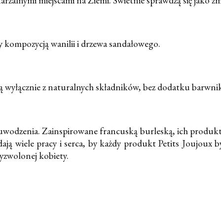
rzalnymi miejscami na Ziemi. Świetnie sprawdzą się jako z
cy kompozycją wanilii i drzewa sandałowego.
ą wyłącznie z naturalnych składników, bez dodatku barwn
 uwodzenia. Zainspirowane francuską burleską, ich produkty
dają wiele pracy i serca, by każdy produkt Petits Joujoux
yzwolonej kobiety.