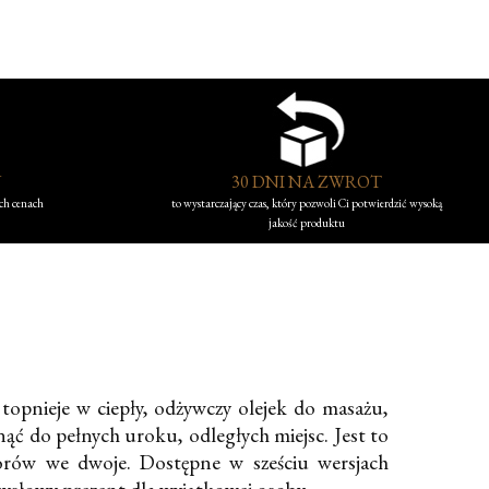
Y
30 DNI NA ZWROT
ych cenach
to wystarczający czas, który pozwoli Ci potwierdzić wysoką
jakość produktu
opnieje w ciepły, odżywczy olejek do masażu,
ąć do pełnych uroku, odległych miejsc. Jest to
orów we dwoje. Dostępne w sześciu wersjach