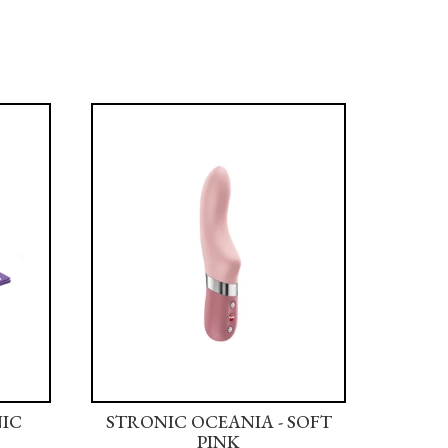
NIC
STRONIC OCEANIA - SOFT
STRON
PINK