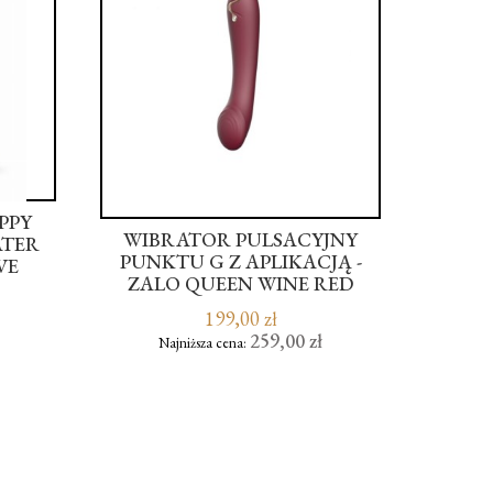
PPY
WIB
WIBRATOR PULSACYJNY
ATER
EREKC
PUNKTU G Z APLIKACJĄ -
VE
DO
ZALO QUEEN WINE RED
199,00 zł
259,00 zł
Najniższa cena: