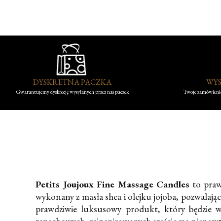
DYSKRETNA PACZKA
WYS
Gwarantujemy dyskrecję wysyłanych przez nas paczek
Twoje zamówienie
Petits Joujoux
Fine Massage Candles
to praw
wykonany z masła shea i olejku jojoba, pozwalaj
prawdziwie luksusowy produkt, który będzie 