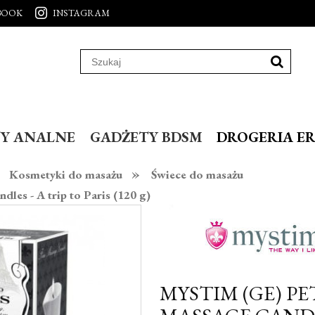
BOOK
INSTAGRAM
Y ANALNE
GADŻETY BDSM
DROGERIA E
»
Kosmetyki do masażu
Świece do masażu
les - A trip to Paris (120 g)
MYSTIM (GE) PE