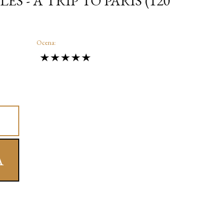
S - A TRIP TO PARIS (120
Ocena:
A