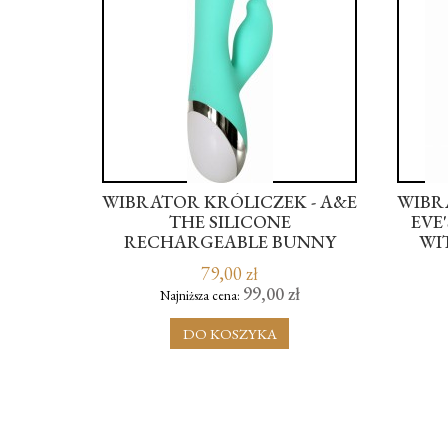
WA AL
WIBRATOR KRÓLICZEK - A&E
WIBR
A ŻYWO
THE SILICONE
EVE
AM
RECHARGEABLE BUNNY
WI
79,00 zł
 zł
99,00 zł
Najniższa cena:
DO KOSZYKA