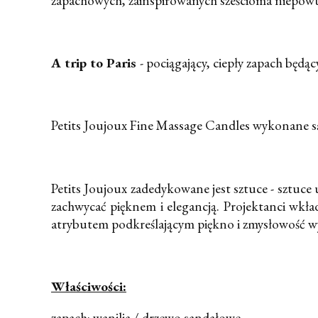
zapachowych, zainspirowanych sześcioma niepowta
A trip to Paris
- pociągający, ciepły zapach będą
Petits Joujoux Fine Massage Candles wykonane s
Petits Joujoux zadedykowane jest sztuce - sztuce
zachwycać pięknem i elegancją. Projektanci wkła
atrybutem podkreślającym piękno i zmysłowość w
Właściwości:
zapach: wanilia / drzewo sandałowe