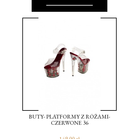
VE'S
BUTY- PLATFORMY Z RÓŻAMI-
WIB
R
CZERWONE 36
149,00 zł