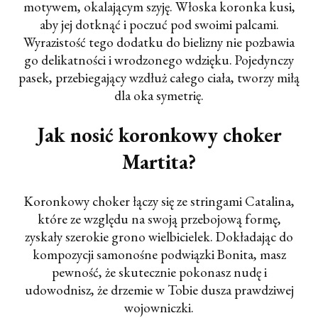
motywem, okalającym szyję.
Włoska koronka kusi,
aby jej dotknąć i poczuć pod swoimi palcami.
Wyrazistość tego dodatku do bielizny nie pozbawia
go delikatności i wrodzonego wdzięku.
Pojedynczy
pasek, przebiegający wzdłuż całego ciała, tworzy miłą
dla oka symetrię.
Jak nosić koronkowy choker
Martita?
Koronkowy choker łączy się ze
stringami Catalina
,
które ze względu na swoją przebojową formę,
zyskały szerokie grono wielbicielek. Dokładając do
kompozycji
samonośne podwiązki Bonita
, masz
pewność, że skutecznie pokonasz nudę i
udowodnisz, że drzemie w Tobie dusza prawdziwej
wojowniczki.