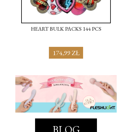
S
HEART BULK PACKS 144 PCS
SU
174,99 ZŁ
BLOG