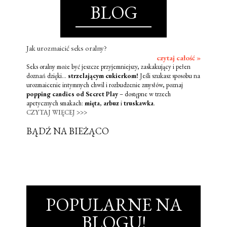
BLOG
Jak urozmaicić seks oralny?
czytaj całość »
Seks oralny może być jeszcze przyjemniejszy, zaskakujący i pełen
doznań dzięki...
strzelającym cukierkom!
Jeśli szukasz sposobu na
urozmaicenie intymnych chwil i rozbudzenie zmysłów, poznaj
popping candies od Secret Play
– dostępne w trzech
apetycznych smakach:
mięta
,
arbuz
i
truskawka
.
CZYTAJ WIĘCEJ >>>
BĄDŹ NA BIEŻĄCO
POPULARNE NA
BLOGU!