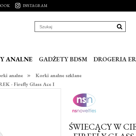
BOOK
INSTAGRAM
Y ANALNE
GADŻETY BDSM
DROGERIA E
»
rki analne
Korki analne szklane
 Firefly Glass Ace I
ŚWIECĄCY W CI