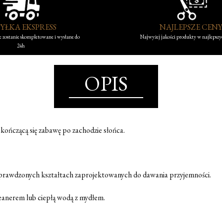
YŁKA EKSPRESS
NAJLEPSZE CEN
 zostanie skompletowane i wysłane do
Najwyżej jakości produkty w najlepsz
24h
OPIS
ekończącą się zabawę po zachodzie słońca.
sprawdzonych kształtach zaprojektowanych do dawania przyjemności.
eanerem lub ciepłą wodą z mydłem.