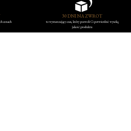
Y
30 DNI NA ZWROT
ych cenach
to wystarczający czas, który pozwoli Ci potwierdzić wysoką
jakość produktu