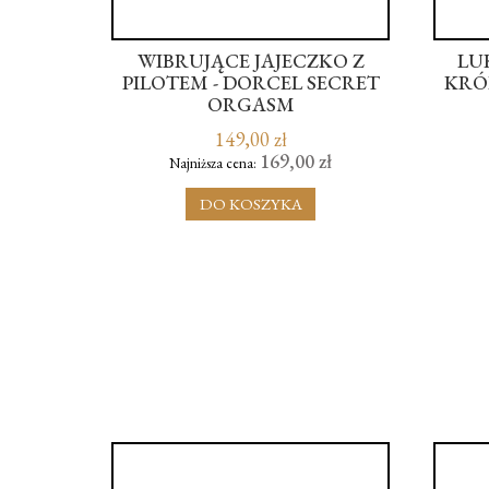
 DIE
WIBRUJĄCE JAJECZKO Z
LU
OUSE
PILOTEM - DORCEL SECRET
KRÓL
ORGASM
149,00 zł
ł
169,00 zł
Najniższa cena:
DO KOSZYKA