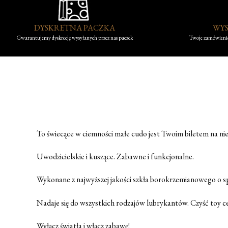
DYSKRETNA PACZKA
WYS
Gwarantujemy dyskrecję wysyłanych przez nas paczek
Twoje zamówienie
To świecące w ciemności małe cudo jest Twoim biletem na ni
Uwodzicielskie i kuszące. Zabawne i funkcjonalne.
Wykonane z najwyższej jakości szkła borokrzemianowego o 
Nadaje się do wszystkich rodzajów lubrykantów. Czyść toy c
Wyłącz światła i włącz zabawę!