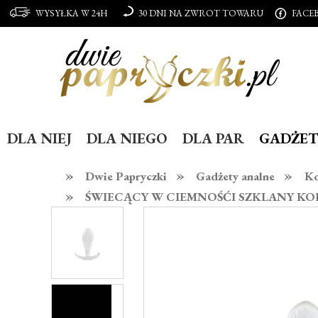
WYSYŁKA W 24H
30 DNI NA ZWROT TOWARU
FACE
DLA NIEJ
DLA NIEGO
DLA PAR
GADŻET
»
»
»
Dwie Papryczki
Gadżety analne
Ko
»
ŚWIECĄCY W CIEMNOŚĆI SZKLANY KOREK -