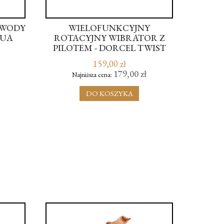
 WODY
WIELOFUNKCYJNY
JAD
QUA
ROTACYJNY WIBRATOR Z
ED
PILOTEM - DORCEL TWIST
DELIGHT
159,00 zł
179,00 zł
Najniższa cena:
DO KOSZYKA