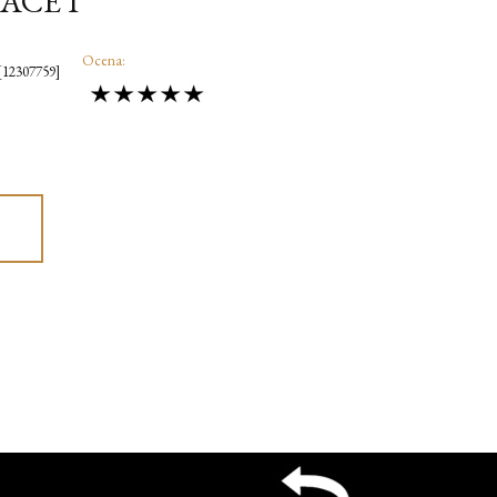
 ACE I
Ocena:
12307759]