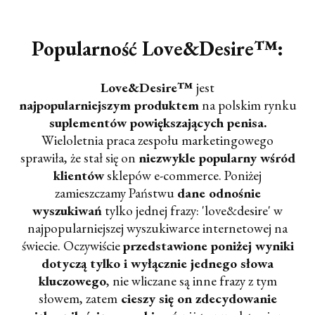
Popularność Love&Desire
™
:
Love&Desire™
jest
najpopularniejszym produktem
na polskim rynku
suplementów powiększających penisa.
Wieloletnia praca zespołu marketingowego
sprawiła, że stał się on
niezwykle popularny wśród
klientów
sklepów e-commerce. Poniżej
zamieszczamy Państwu
dane odnośnie
wyszukiwań
tylko jednej frazy: 'love&desire' w
najpopularniejszej wyszukiwarce internetowej na
świecie. Oczywiście
przedstawione poniżej wyniki
dotyczą tylko i wyłącznie jednego słowa
kluczowego
, nie wliczane są inne frazy z tym
słowem, zatem
cieszy się on zdecydowanie