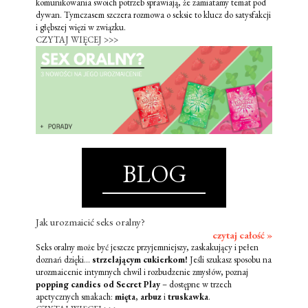
komunikowania swoich potrzeb sprawiają, że zamiatamy temat pod
dywan. Tymczasem szczera rozmowa o seksie to klucz do satysfakcji
i głębszej więzi w związku.
CZYTAJ WIĘCEJ >>>
BLOG
Jak urozmaicić seks oralny?
czytaj całość »
Seks oralny może być jeszcze przyjemniejszy, zaskakujący i pełen
doznań dzięki...
strzelającym cukierkom!
Jeśli szukasz sposobu na
urozmaicenie intymnych chwil i rozbudzenie zmysłów, poznaj
popping candies od Secret Play
– dostępne w trzech
apetycznych smakach:
mięta
,
arbuz
i
truskawka
.